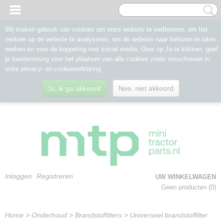
Wij maken gebruik van cookies om onze website te verbeteren, om het
verkeer op de website te analyseren, om de website naar behoren te laten
werken en voor de koppeling met social media. Door op Ja te klikken, geef
je toestemming voor het plaatsen van alle cookies zoals omschreven in
onze privacy- en cookieverklaring.
Ja, ik ga akkoord
Nee, niet akkoord
Inloggen
Registreren
UW WINKELWAGEN
Geen producten
(0)
Home
>
Onderhoud
>
Brandstoffilters
>
Universeel brandstoffilter