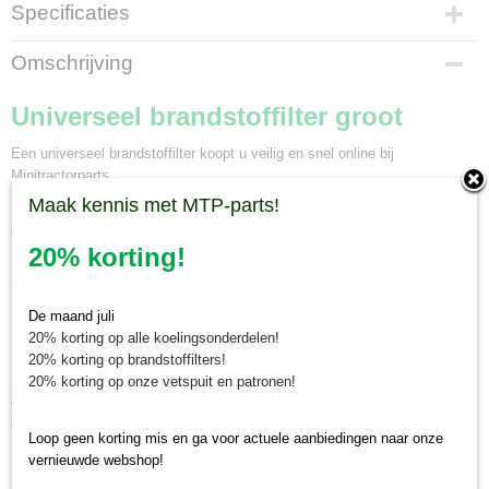
Specificaties
Bruto gewicht
Omschrijving
0,80 Kg
Universeel brandstoffilter groot
Een universeel brandstoffilter koopt u veilig en snel online bij
Minitractorparts.
Maak kennis met MTP-parts!
Dit brandstoffilter is universeel toepasbaar, compleet met 2 stuks 6 mm
slangaansluitingen.
20% korting!
Afmetingen:
buitendiameter 80 mm
De maand juli
hoogte 60 mm
20% korting op alle koelingsonderdelen!
20% korting op brandstoffilters!
inlaatpoort draaddiameter M14
20% korting op onze vetspuit en patronen!
Zie voor het bijbehorende brandstoffilterpatroon:
Brandstoffilterpatroon
universeel
Loop geen korting mis en ga voor actuele aanbiedingen naar onze
vernieuwde webshop!
Minitractorparts.nl, uw leverancier voor