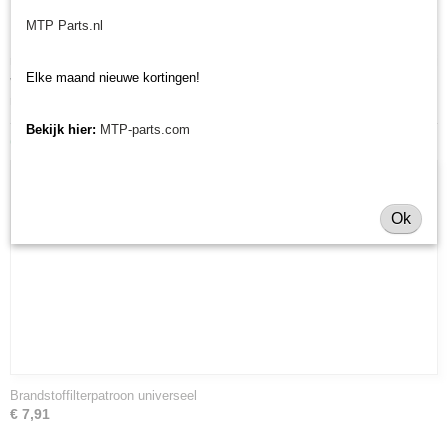
minitrekker onderdelen!
MTP Parts.nl
Minitractorparts heeft een groot assortiment onderdelen op het gebied van
minitractoren, miditractoren, compacttractoren en aanbouwwerktuigen. Wij
Elke maand nieuwe kortingen!
verkopen deze onderdelen met als specialisme de Japanse
minitractormerken Yanmar, Iseki, Kubota en Shibaura.
Bekijk hier:
MTP-parts.com
Ook interessant
Ok
Brandstoffilterpatroon universeel
€ 7,91