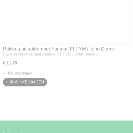
Pakking uitlaatdemper Yanmar YT / YM / John Deere -
Pakking uitlaatdemper Yanmar YT / YM / John Deere -…
128300-13230
€ 11,75
✓
Op voorraad
IN WINKELWAGEN