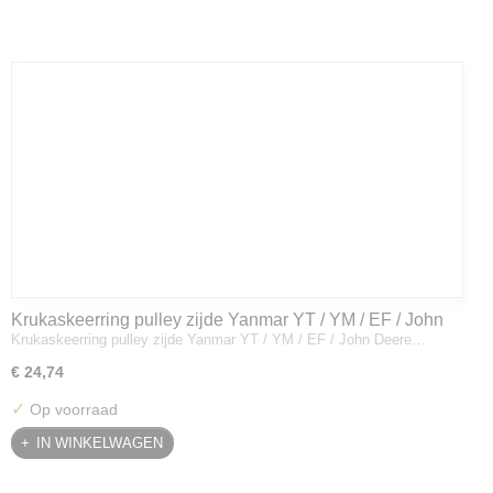
Krukaskeerring pulley zijde Yanmar YT / YM / EF / John
Krukaskeerring pulley zijde Yanmar YT / YM / EF / John Deere…
Deere - 119934-01800
€ 24,74
✓
Op voorraad
IN WINKELWAGEN