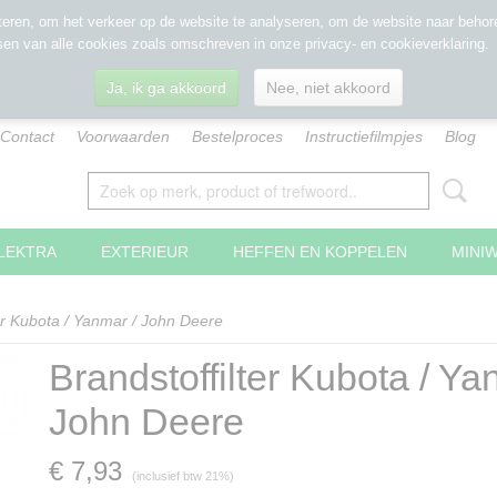
eren, om het verkeer op de website te analyseren, om de website naar behore
sen van alle cookies zoals omschreven in onze privacy- en cookieverklaring.
Ja, ik ga akkoord
Nee, niet akkoord
Contact
Voorwaarden
Bestelproces
Instructiefilmpjes
Blog
LEKTRA
EXTERIEUR
HEFFEN EN KOPPELEN
MINI
ter Kubota / Yanmar / John Deere
Brandstoffilter Kubota / Ya
John Deere
€ 7,93
(inclusief btw 21%)