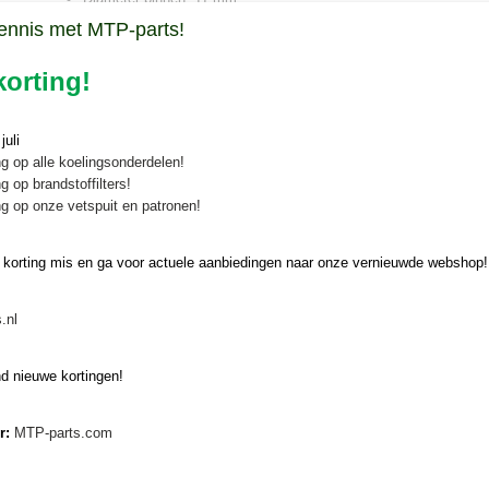
ennis met MTP-parts!
Onze brandstoffilter Kubota / Yanmar is geschi
orting!
volgende types:
(zie voor complete onderhoudssets hieronder)
uli
Kubota T22
g op alle koelingsonderdelen!
Kubota Saturn X20, X24
g op brandstoffilters!
Kubota GL19, GT5, GT19, GT21, GT23, GT25
g op onze vetspuit en patronen!
Kubota GL200, GL220, GL221, GL240, GL260, GL280
Kubota ST30 Alpha, ST35 Alpha
 korting mis en ga voor actuele aanbiedingen naar onze vernieuwde webshop!
Kubota STV32, STV36, STV40
Kubota STW34, STW37, STW40
.nl
Kubota T240D
Shibaura SB25
d nieuwe kortingen!
Yanmar F24, F24D
Yanmar FX24, FX24D
er:
MTP-parts.com
Yanmar F21EX, F28EX
Yanmar F180D, F180DXP, F220D, F220DXP