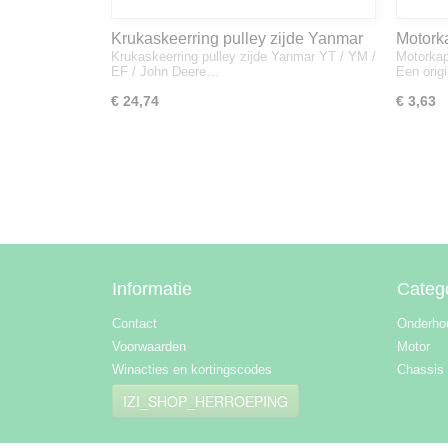
Krukaskeerring pulley zijde Yanmar
Motork
Krukaskeerring pulley zijde Yanmar YT / YM /
Motorkap
YT / YM / EF / John Deere - 119934-
1A832
EF / John Deere…
Een orig
01800
€ 24,74
€ 3,63
Informatie
Categ
Contact
Onderho
Voorwaarden
Motor
Winacties en kortingscodes
Chassis
IZI_SHOP_HERROEPING