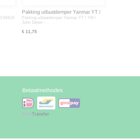
Pakking uitlaatdemper Yanmar YT /
33-65610
Pakking uitlaatdemper Yanmar YT / YM /
YM / John Deere - 128300-13230
John Deere -…
€ 11,75
Betaalmethodes