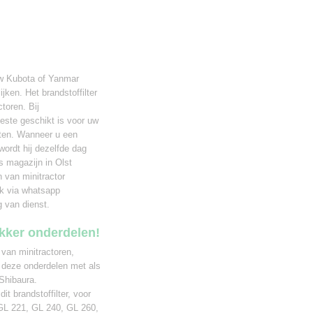
uw Kubota of Yanmar
jken. Het brandstoffilter
toren. Bij
beste geschikt is voor uw
sten. Wanneer u een
 wordt hij dezelfde dag
s magazijn in Olst
 van minitractor
ak via whatsapp
g van dienst.
ekker onderdelen!
 van minitractoren,
 deze onderdelen met als
Shibaura.
it brandstoffilter, voor
GL 221, GL 240, GL 260,