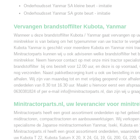
Onderhoudsset Yanmar SA kleine beurt - imitatie
Onderhoudsset Yanmar SA grote beurt - imitatie
Vervangen brandstoffilter Kubota, Yanmar
Wanneer u deze brandstoffilter Kubota / Yanmar gaat vervangen op 
minitrekker is van belang om het typenummer van uw tractor te vergeli
Kubota Yanmar is geschikt voor meerdere Kubota en Yanmar mini trac
Minitractorparts kunnen wij u ook adviseren welke brandstoffilter het 
minitrekker. Neem hiervoor contact op met onze mini tractor speciali
brandstoffilter bij ons bestelt voor 12.00 uur, en deze is op voorraad,
nog verzonden. Naast pakketbezorging kunt u ook uw bestelling in on
afhalen. Wij zijn van maandag tot en met vrijdag geopend voor afhalen
onderdelen van 8.30 tot 16.30 uur. Maakt u hiervoor eerst een afspra
0630381824 of per e-mail info@minitractorparts.nl, dan zijn wij u graa
Minitractorparts.nl, uw leverancier voor minitr
Minitractorparts heeft een groot assortiment onderdelen op het gebied
miditractoren, compacttractoren en aanbouwwerktuigen. Wij verkopen
specialisme de Japanse minitractormerken Yanmar, Iseki, Kubota en 
Minitractorparts.nl heeft een groot assortiment onderdelen, waaronder d
uw Kubota T 22, Kubota Saturn X 20, X 24, GL 19, GL 200, GL 220, 