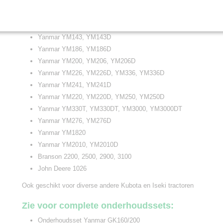
Yanmar FE240H, FE280H
Yanmar GK160, GK200
Yanmar SA221, SA222, SA324, SA326, SA424, SA426
Yanmar YM143, YM143D
Yanmar YM186, YM186D
Yanmar YM200, YM206, YM206D
Yanmar YM226, YM226D, YM336, YM336D
Yanmar YM241, YM241D
Yanmar YM220, YM220D, YM250, YM250D
Yanmar YM330T, YM330DT, YM3000, YM3000DT
Yanmar YM276, YM276D
Yanmar YM1820
Yanmar YM2010, YM2010D
Branson 2200, 2500, 2900, 3100
John Deere 1026
Ook geschikt voor diverse andere Kubota en Iseki tractoren
Zie voor complete onderhoudssets:
Onderhoudsset Yanmar GK160/200