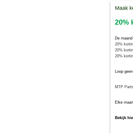
Maak k
20% k
De maand j
20% kortin
20% kortin
20% kortin
Loop geen
MTP Parts
Elke maan
Bekijk hi