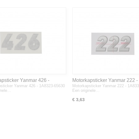
apsticker Yanmar 426 -
Motorkapsticker Yanmar 222 -
sticker Yanmar 426 - 1A8323-65630
Motorkapsticker Yanmar 222 - 1A83
3-65630
1A8333-65610
inele…
Een originele…
€ 3,63