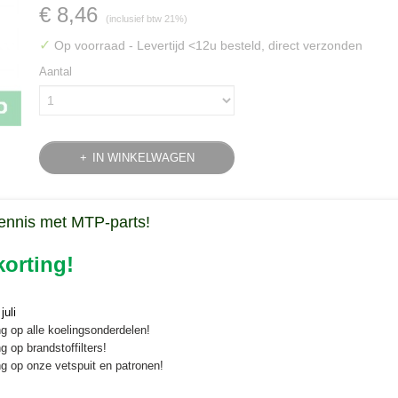
€ 8,46
(inclusief btw 21%)
✓
Op voorraad
- Levertijd <12u besteld, direct verzonden
Aantal
IN WINKELWAGEN
Specificaties
ennis met MTP-parts!
Bruto gewicht
0,30 Kg
Omschrijving
orting!
Motoroliefilter Yanmar AF/F/FE/G
uli
Origineel motoroliefilter voor Yanmar SA en AF compactractoren
g op alle koelingsonderdelen!
g op brandstoffilters!
Yanmar onderdeelnummer: 119305-35170
g op onze vetspuit en patronen!
Dit motoroliefilter is geschikt voor de volgende