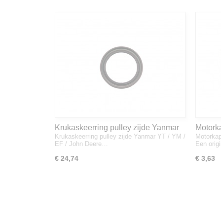
Krukaskeerring pulley zijde Yanmar
Motork
Krukaskeerring pulley zijde Yanmar YT / YM /
Motorkap
YT / YM / EF / John Deere - 119934-
1A832
EF / John Deere…
Een orig
01800
€ 24,74
€ 3,63