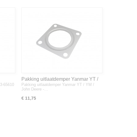
Pakking uitlaatdemper Yanmar YT /
33-65610
Pakking uitlaatdemper Yanmar YT / YM /
YM / John Deere - 128300-13230
John Deere -…
€ 11,75