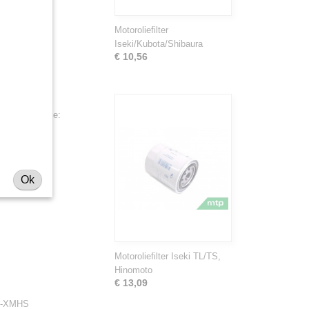
Motoroliefilter
Iseki/Kubota/Shibaura
€ 10,56
vanaf 2016 zie:
Ok
Motoroliefilter Iseki TL/TS,
Hinomoto
€ 13,09
70-XMHS