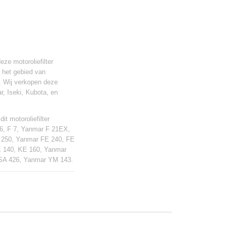
eze motoroliefilter
p het gebied van
. Wij verkopen deze
, Iseki, Kubota, en
it motoroliefilter
 6, F 7, Yanmar F 21EX,
F 250, Yanmar FE 240, FE
 140, KE 160, Yanmar
 SA 426, Yanmar YM 143.