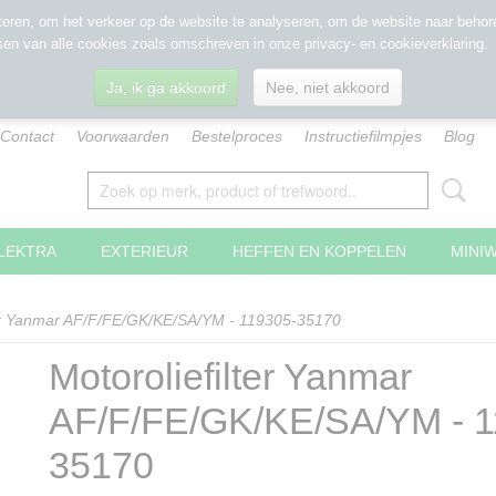
eren, om het verkeer op de website te analyseren, om de website naar behore
sen van alle cookies zoals omschreven in onze privacy- en cookieverklaring.
Ja, ik ga akkoord
Nee, niet akkoord
Contact
Voorwaarden
Bestelproces
Instructiefilmpjes
Blog
LEKTRA
EXTERIEUR
HEFFEN EN KOPPELEN
MINI
ter Yanmar AF/F/FE/GK/KE/SA/YM - 119305-35170
Motoroliefilter Yanmar
AF/F/FE/GK/KE/SA/YM - 1
35170