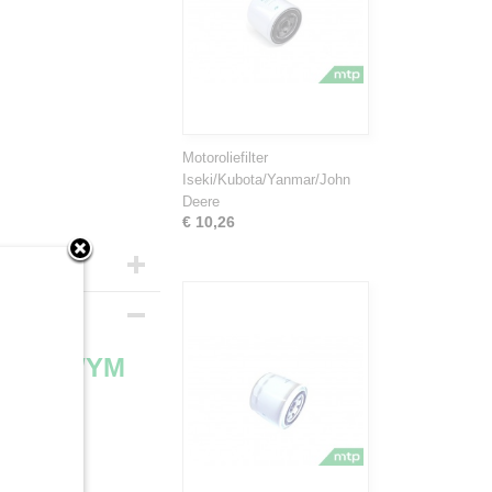
Motoroliefilter
Iseki/Kubota/Yanmar/John
Deere
€ 10,26
K/KE/SA/YM
 types: