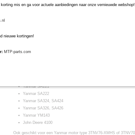
 korting mis en ga voor actuele aanbiedingen naar onze vernieuwde webshop!
Yanmar AF15, AF16, AF17, AF18
Yanmar F5, F6, F7
.nl
Yanmar F21EX, F28EX
Yanmar F180, F200, F220
Yanmar F190, F210, F230, F250
d nieuwe kortingen!
Yanmar FE240, FE280
Yanmar GK160, GK200 (voor tractoren t/m 2015, voor tractoren 
er:
MTP-parts.com
Brandstoffilter Yanmar EB/EF/GK
)
Yanmar KE-2, KE-3, KE-4
Yanmar KE-140, KE-160
Yanmar KE-170, KE200
Yanmar SA221
Yanmar SA222
Yanmar SA324, SA424
Yanmar SA326, SA426
Yanmar YM143
John Deere 4100
Ook geschikt voor een Yanmar motor type 3TNV76-XMHS of 3TNV