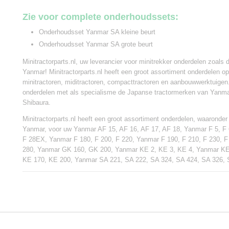
Zie voor complete onderhoudssets:
Onderhoudsset Yanmar SA kleine beurt
Onderhoudsset Yanmar SA grote beurt
Minitractorparts.nl, uw leverancier voor minitrekker onderdelen zoals d
Yanmar! Minitractorparts.nl heeft een groot assortiment onderdelen o
minitractoren, miditractoren, compacttractoren en aanbouwwerktuigen
onderdelen met als specialisme de Japanse tractormerken van Yanmar
Shibaura.
Minitractorparts.nl heeft een groot assortiment onderdelen, waaronder d
Yanmar, voor uw Yanmar AF 15, AF 16, AF 17, AF 18, Yanmar F 5, F
F 28EX, Yanmar F 180, F 200, F 220, Yanmar F 190, F 210, F 230, 
280, Yanmar GK 160, GK 200, Yanmar KE 2, KE 3, KE 4, Yanmar KE
KE 170, KE 200, Yanmar SA 221, SA 222, SA 324, SA 424, SA 326,