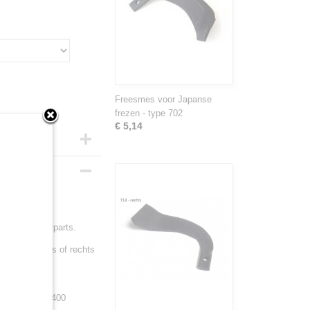
Freesmes voor Japanse
frezen - type 702
€ 5,14
pe 730
ij Minitractorparts.
plaatsing links of rechts
01, B1200, B1400