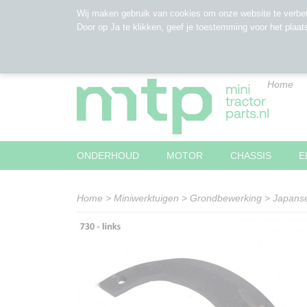
Wij maken gebruik van cookies om onze website te verbet
Door op Ja te klikken, geef je toestemming voor het plaat
Home
ONDERHOUD
MOTOR
CHASSIS
E
Home
>
Miniwerktuigen
>
Grondbewerking
>
Japanse