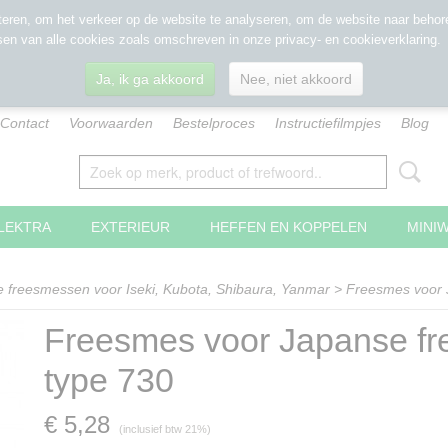
eren, om het verkeer op de website te analyseren, om de website naar behore
sen van alle cookies zoals omschreven in onze privacy- en cookieverklaring.
Ja, ik ga akkoord
Nee, niet akkoord
Contact
Voorwaarden
Bestelproces
Instructiefilmpjes
Blog
LEKTRA
EXTERIEUR
HEFFEN EN KOPPELEN
MINI
 freesmessen voor Iseki, Kubota, Shibaura, Yanmar
>
Freesmes voor 
Freesmes voor Japanse fr
type 730
€ 5,28
(inclusief btw 21%)