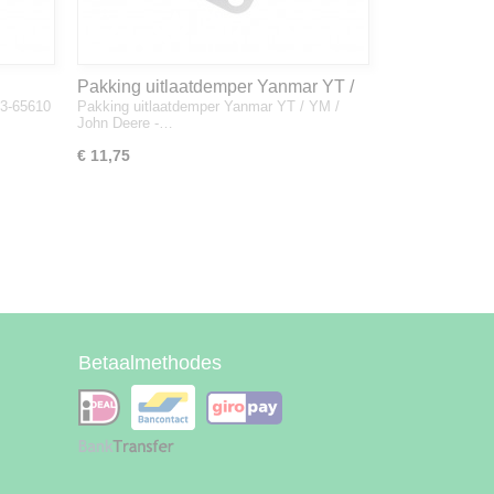
Pakking uitlaatdemper Yanmar YT /
33-65610
Pakking uitlaatdemper Yanmar YT / YM /
YM / John Deere - 128300-13230
John Deere -…
€ 11,75
Betaalmethodes