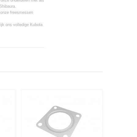
 deze onderdelen met als
Shibaura.
er onze freesmessen
ijk ons volledige
Kubota