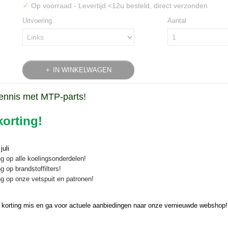
✓
Op voorraad
- Levertijd <12u besteld, direct verzonden
Uitvoering
Aantal
IN WINKELWAGEN
ennis met MTP-parts!
Specificaties
orting!
Productcode
1506-331
Omschrijving
Bruto gewicht
0,80 Kg
Freesmes voor Japanse frezen - ty
uli
g op alle koelingsonderdelen!
Freesmes voor Japanse frezen type 730 koopt u veilig en snel online b
g op brandstoffilters!
g op onze vetspuit en patronen!
Type 730, voor originele Japanse frezen. Leverbaar in 2 uitvoeringen: 
De freesmessen Kubota zijn geschikt voor:
 korting mis en ga voor actuele aanbiedingen naar onze vernieuwde webshop!
Dit model wordt voornamelijk gebruikt voor Kubota B6001, B70