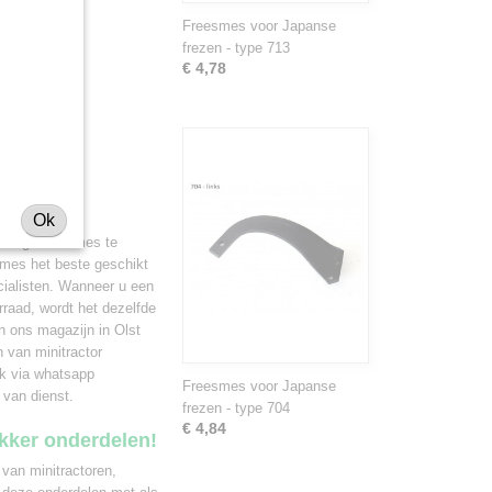
Freesmes voor Japanse
frezen - type 713
€ 4,78
Ok
uidige freesmes te
esmes het beste geschikt
cialisten. Wanneer u een
rraad, wordt het dezelfde
n ons magazijn in Olst
 van minitractor
ak via whatsapp
Freesmes voor Japanse
 van dienst.
frezen - type 704
€ 4,84
ekker onderdelen!
 van minitractoren,