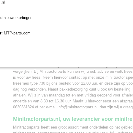
.nl
Afmetingen freesmes type 730
Vorm: recht
d nieuwe kortingen!
Lengte: ca. 210 mm
Diameter gat: ca. 11 mm
er:
MTP-parts.com
Dikte: ca. 10 mm
Breedte aan montagezijde: ca. 22 mm
Vervangen freesmes type 730
Wanneer u een freesmes gaat vervangen is van belang om goed uw h
vergelijken. Bij Minitractorparts kunnen wij u ook adviseren welk fre
is voor uw frees. Neem hiervoor contact op met onze mini tractor spe
freesmes type 730 bij ons besteld voor 12.00 uur, en deze zijn op voo
dag nog verzonden. Naast pakketbezorging kunt u ook uw bestelling i
afhalen. Wij zijn van maandag tot en met vrijdag geopend voor afhalen
onderdelen van 8.30 tot 16.30 uur. Maakt u hiervoor eerst een afspra
0630381824 of per e-mail info@minitractorpats.nl, dan zijn wij u graag
Minitractorparts.nl, uw leverancier voor minitr
Minitractorparts heeft een groot assortiment onderdelen op het gebied