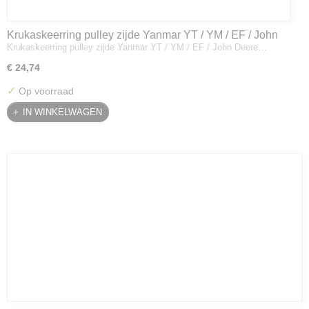
Krukaskeerring pulley zijde Yanmar YT / YM / EF / John
Krukaskeerring pulley zijde Yanmar YT / YM / EF / John Deere…
Deere - 119934-01800
€ 24,74
✓
Op voorraad
IN WINKELWAGEN