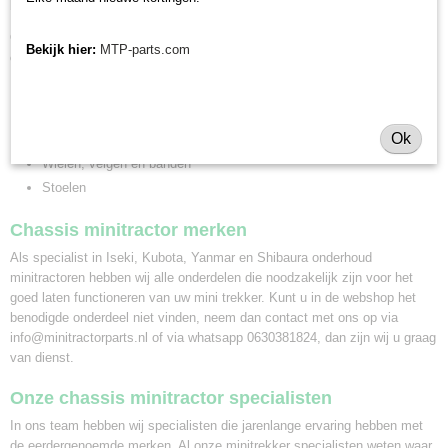
banden kunt u bij ons terecht.
Onderdelen voor chassis minitractor: bekijk ons volledige assortiment
Bekijk hier:
MTP-parts.com
o.a.
Stuurinrichting
Vooras
Ok
Achterbrug/versnellingsbak
Wielen, velgen en banden
Stoelen
Chassis minitractor merken
Als specialist in Iseki, Kubota, Yanmar en Shibaura onderhoud
minitractoren hebben wij alle onderdelen die noodzakelijk zijn voor het
goed laten functioneren van uw mini trekker. Kunt u in de webshop het
benodigde onderdeel niet vinden, neem dan contact met ons op via
info@minitractorparts.nl of via whatsapp 0630381824, dan zijn wij u graag
van dienst.
Onze chassis minitractor specialisten
In ons team hebben wij specialisten die jarenlange ervaring hebben met
de eerdergenoemde merken. Al onze minitrekker specialisten weten waar