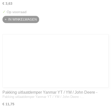
€ 3,63
✓
Op voorraad
IN WINKELWAGEN
Pakking uitlaatdemper Yanmar YT / YM / John Deere -
Pakking uitlaatdemper Yanmar YT / YM / John Deere -…
128300-13230
€ 11,75