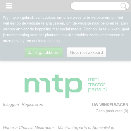
Wij maken gebruik van cookies om onze website te verbeteren, om het
verkeer op de website te analyseren, om de website naar behoren te laten
werken en voor de koppeling met social media. Door op Ja te klikken, geef
je toestemming voor het plaatsen van alle cookies zoals omschreven in
onze privacy- en cookieverklaring.
Ja, ik ga akkoord
Nee, niet akkoord
Inloggen
Registreren
UW WINKELWAGEN
Geen producten
(0)
Home
>
Chassis Minitractor - Minitractorparts.nl Specialist in