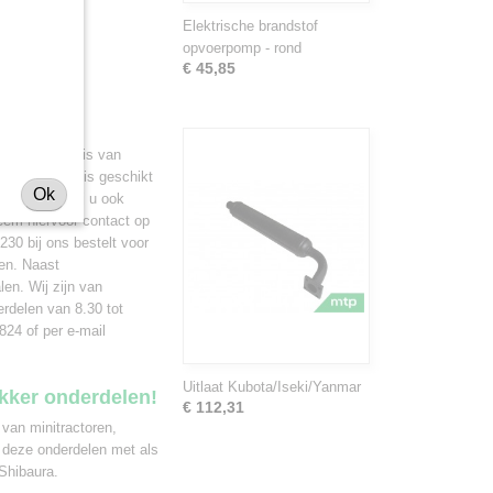
Elektrische brandstof
opvoerpomp - rond
€ 45,85
minitrekker is van
emperpakking is geschikt
Ok
rts kunnen wij u ook
eem hiervoor contact op
30 bij ons bestelt voor
den. Naast
len. Wij zijn van
rdelen van 8.30 tot
824 of per e-mail
Uitlaat Kubota/Iseki/Yanmar
ekker onderdelen!
€ 112,31
 van minitractoren,
 deze onderdelen met als
Shibaura.