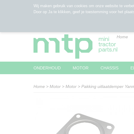
Wij maken gebruik van cookies om onze website te verbet
Door op Ja te klikken, geef je toestemming voor het plaat
Home
ONDERHOUD
MOTOR
CHASSIS
E
Home
>
Motor
>
Motor
>
Pakking uitlaatdemper Yan