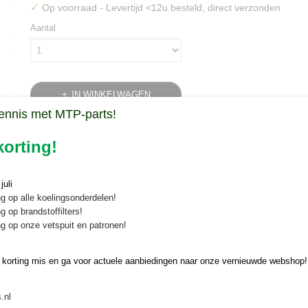
✓
Op voorraad
- Levertijd <12u besteld, direct verzonden
Aantal
IN WINKELWAGEN
ennis met MTP-parts!
Specificaties
orting!
Bruto gewicht
0,05 Kg
Omschrijving
uli
g op alle koelingsonderdelen!
Pakking uitlaatdemper Yanmar YT /
g op brandstoffilters!
g op onze vetspuit en patronen!
Deere - 128300-13230
Een Yanmar pakking 128300-13230 koopt u veilig en snel online bij Min
 korting mis en ga voor actuele aanbiedingen naar onze vernieuwde webshop!
Deze uitlaatdemperpakking is geschikt voor de
.nl
Yanmar YT235