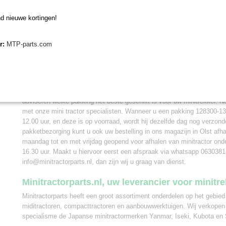
Yanmar YM225, YM232, YM238, YM359, YT347, YM342
d nieuwe kortingen!
John Deere 4044R
John Deere 27D, 30G, 35G, 50D, 60D
er:
MTP-parts.com
Vervangen pakking uitlaatdemper
Wanneer u deze pakking gaat vervangen op uw Yanmar of John Deere 
belang om het typenummer van uw tractor te vergelijken. De uitlaatd
voor meerdere Yanmar of John Deere mini tractoren. Bij Minitractorpa
adviseren welke pakking het beste geschikt is voor uw minitrekker. N
met onze mini tractor specialisten. Wanneer u een pakking 128300-132
12.00 uur, en deze is op voorraad, wordt hij dezelfde dag nog verzon
pakketbezorging kunt u ook uw bestelling in ons magazijn in Olst afha
maandag tot en met vrijdag geopend voor afhalen van minitractor onde
16.30 uur. Maakt u hiervoor eerst een afspraak via whatsapp 0630381
info@minitractorparts.nl, dan zijn wij u graag van dienst.
Minitractorparts.nl, uw leverancier voor minitr
Minitractorparts heeft een groot assortiment onderdelen op het gebied
miditractoren, compacttractoren en aanbouwwerktuigen. Wij verkopen
specialisme de Japanse minitractormerken Yanmar, Iseki, Kubota en 