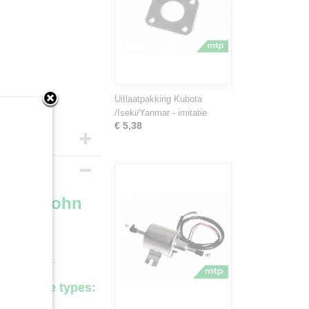
Uitlaatpakking Kubota
/Iseki/Yanmar - imitatie
€ 5,38
 YM / John
itractorparts.
 volgende types: