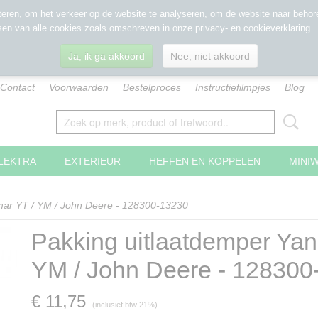
eren, om het verkeer op de website te analyseren, om de website naar behore
sen van alle cookies zoals omschreven in onze privacy- en cookieverklaring.
Ja, ik ga akkoord
Nee, niet akkoord
Contact
Voorwaarden
Bestelproces
Instructiefilmpjes
Blog
LEKTRA
EXTERIEUR
HEFFEN EN KOPPELEN
MINI
mar YT / YM / John Deere - 128300-13230
Pakking uitlaatdemper Yan
YM / John Deere - 128300
€ 11,75
(inclusief btw 21%)