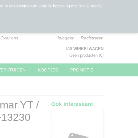
n te laten werken en voor de koppeling met social media.
Over ons
Inloggen
Registreren
UW WINKELWAGEN
Geen producten
(0)
WERKTUIGEN
KOOPJES
PROMOTIE
mar YT /
Ook interessant
-13230