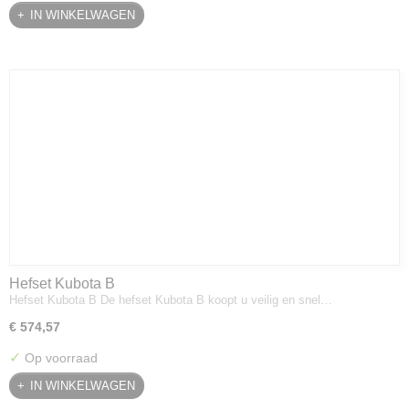
IN WINKELWAGEN
Hefset Kubota B
Hefset Kubota B De hefset Kubota B koopt u veilig en snel…
€ 574,57
✓
Op voorraad
IN WINKELWAGEN