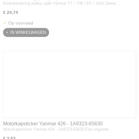
Krukaskeerring pulley zijde Yanmar YT / YM / EF / John Deere…
Deere - 119934-01800
€ 24,74
✓
Op voorraad
IN WINKELWAGEN
Motorkapsticker Yanmar 426 - 1A8323-65630
Motorkapsticker Yanmar 426 - 1A8323-65630 Een originele…
€ 3,63