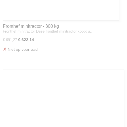
Fronthef minitractor - 300 kg
Fronthef minitractor Deze fronthef minitractor koopt u…
€ 622,14
€ 691,27
✘
Niet op voorraad