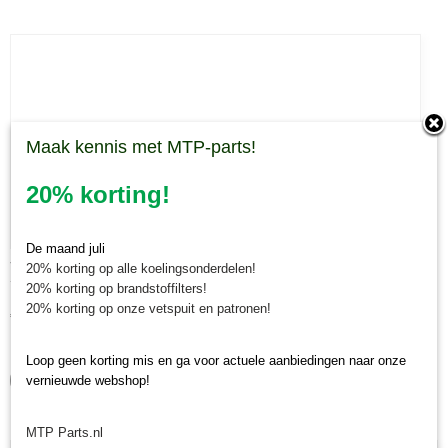
Maak kennis met MTP-parts!
20% korting!
De maand juli
Turnbuckle Kubota B
20% korting op alle koelingsonderdelen!
Turnbuckle Kubota B Een turnbuckle of spanschroef Kubota B…
20% korting op brandstoffilters!
20% korting op onze vetspuit en patronen!
€ 35,11
✓
Op voorraad
Loop geen korting mis en ga voor actuele aanbiedingen naar onze
vernieuwde webshop!
IN WINKELWAGEN
MTP Parts.nl