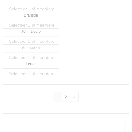
Selecteer 1 of meerdere
Branson
opties
Selecteer 1 of meerdere
John Deere
opties
Selecteer 1 of meerdere
Mitshubishi
opties
Selecteer 1 of meerdere
Ferrari
opties
Selecteer 1 of meerdere
opties
1
2
»