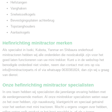
Hefstangen
Vanghaken
Snelwisselkogels
Bevestigingsplaten achterbrug
Topstanghouders
Aanlaskogels
Hefinrichting minitractor merken
Als specialist in Iseki, Kubota, Yanmar en Shibaura onderhoud
minitractoren hebben wij alle onderdelen die noodzakelijk zijn voor het
goed laten functioneren van uw mini trekker. Kunt u in de webshop het
benodigde onderdeel niet vinden, neem dan contact met ons op via
info@minitractorparts.nl of via whatsapp 0630381824, dan zijn wij u graag
van dienst.
Onze hefinrichting minitractor specialisten
In ons team hebben wij specialisten die jarenlange ervaring hebben met
de eerdergenoemde merken. Al onze minitrekker specialisten weten waar
ze het over hebben, zijn nauwkeurig, klantgericht en speciaal getraind
voor het werken met mini tractoren. Mocht u ergens vragen over hebben,
willen weten welk product er het best geschikt is, of als u tegen