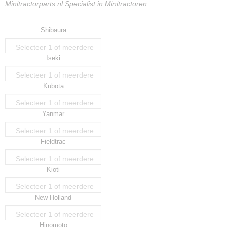
Minitractorparts.nl Specialist in Minitractoren
Shibaura
Selecteer 1 of meerdere
Iseki
opties
Selecteer 1 of meerdere
Kubota
opties
Selecteer 1 of meerdere
Yanmar
opties
Selecteer 1 of meerdere
Fieldtrac
opties
Selecteer 1 of meerdere
Kioti
opties
Selecteer 1 of meerdere
New Holland
opties
Selecteer 1 of meerdere
Hinomoto
opties