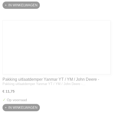
IN WINKELWAGEN
Pakking uitlaatdemper Yanmar YT / YM / John Deere -
Pakking uitlaatdemper Yanmar YT / YM / John Deere -…
128300-13230
€ 11,75
✓
Op voorraad
IN WINKELWAGEN