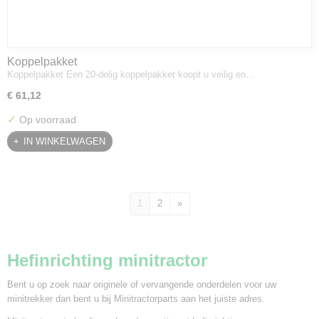
Koppelpakket
Koppelpakket Een 20-delig koppelpakket koopt u veilig en…
€ 61,12
✓
Op voorraad
IN WINKELWAGEN
1
2
»
Hefinrichting minitractor
Bent u op zoek naar originele of vervangende onderdelen voor uw
minitrekker dan bent u bij Minitractorparts aan het juiste adres.