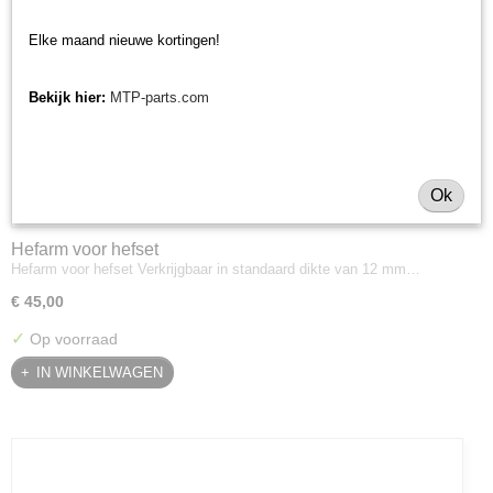
Elke maand nieuwe kortingen!
Bekijk hier:
MTP-parts.com
Ok
Hefarm voor hefset
Hefarm voor hefset Verkrijgbaar in standaard dikte van 12 mm…
€ 45,00
✓
Op voorraad
IN WINKELWAGEN