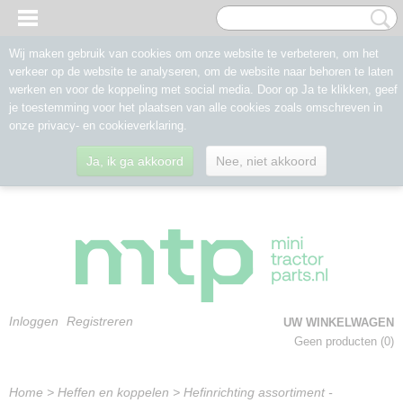
Wij maken gebruik van cookies om onze website te verbeteren, om het
verkeer op de website te analyseren, om de website naar behoren te laten
werken en voor de koppeling met social media. Door op Ja te klikken, geef
je toestemming voor het plaatsen van alle cookies zoals omschreven in
onze privacy- en cookieverklaring.
Ja, ik ga akkoord
Nee, niet akkoord
Inloggen
Registreren
UW WINKELWAGEN
Geen producten
(0)
Home
>
Heffen en koppelen
>
Hefinrichting assortiment -