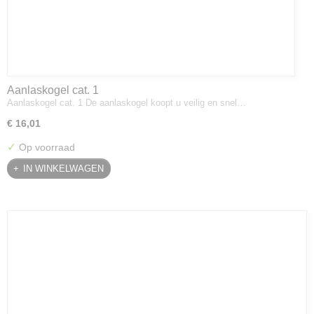
Aanlaskogel cat. 1
Aanlaskogel cat. 1 De aanlaskogel koopt u veilig en snel…
€ 16,01
✓
Op voorraad
IN WINKELWAGEN