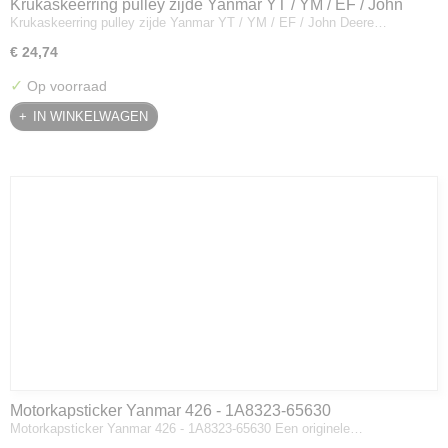
Krukaskeerring pulley zijde Yanmar YT / YM / EF / John
Krukaskeerring pulley zijde Yanmar YT / YM / EF / John Deere…
Deere - 119934-01800
€ 24,74
✓
Op voorraad
IN WINKELWAGEN
Motorkapsticker Yanmar 426 - 1A8323-65630
Motorkapsticker Yanmar 426 - 1A8323-65630 Een originele…