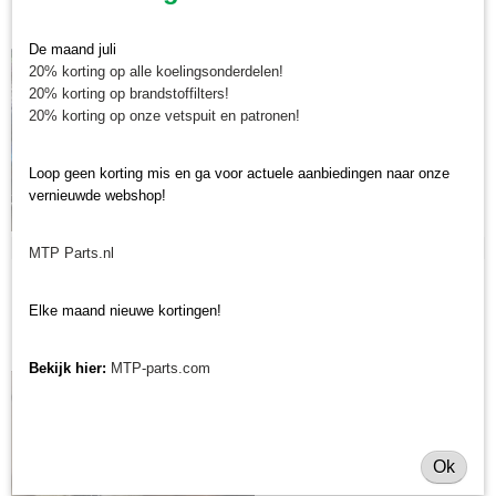
beurt uitvoeren
De maand juli
Minitractorparts.nl legt uit welke
20% korting op alle koelingsonderdelen!
stappen je moet nemen om de
20% korting op brandstoffilters!
grote beurt aan je tractor uit te
20% korting op onze vetspuit en patronen!
voeren.
Lees meer
Loop geen korting mis en ga voor actuele aanbiedingen naar onze
vernieuwde webshop!
Geplaatst op Friday, 3 April 2020 om 14:36 •
0 reacties
MTP Parts.nl
Minitractorparts.nl legt uit: de juiste
Elke maand nieuwe kortingen!
keerring bestellen
Bekijk hier:
MTP-parts.com
Minitractorparts.nl legt uit hoe je
bepaalt welke keerring je moet
bestellen
Lees meer
Ok