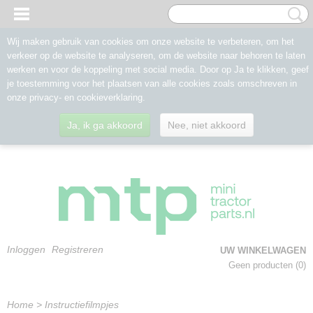
Wij maken gebruik van cookies om onze website te verbeteren, om het
verkeer op de website te analyseren, om de website naar behoren te laten
werken en voor de koppeling met social media. Door op Ja te klikken, geef
je toestemming voor het plaatsen van alle cookies zoals omschreven in
onze privacy- en cookieverklaring.
Ja, ik ga akkoord
Nee, niet akkoord
Inloggen
Registreren
UW WINKELWAGEN
Geen producten
(0)
Home
> Instructiefilmpjes