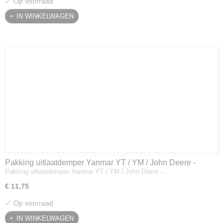
✓
Op voorraad
IN WINKELWAGEN
Pakking uitlaatdemper Yanmar YT / YM / John Deere -
Pakking uitlaatdemper Yanmar YT / YM / John Deere -…
128300-13230
€ 11,75
✓
Op voorraad
IN WINKELWAGEN