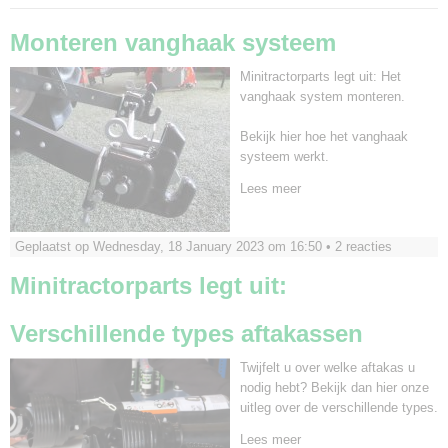
Monteren vanghaak systeem
Minitractorparts legt uit: Het
vanghaak system monteren.
Bekijk hier hoe het vanghaak
systeem werkt.
Lees meer
Geplaatst op Wednesday, 18 January 2023 om 16:50 •
2 reacties
Minitractorparts legt uit:
Verschillende types aftakassen
Twijfelt u over welke aftakas u
nodig hebt? Bekijk dan hier onze
uitleg over de verschillende types.
Lees meer