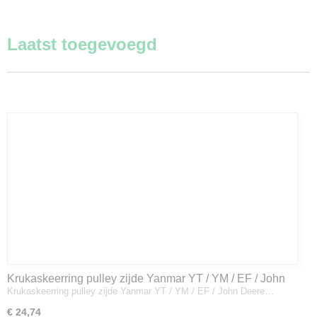
Laatst toegevoegd
Krukaskeerring pulley zijde Yanmar YT / YM / EF / John
Krukaskeerring pulley zijde Yanmar YT / YM / EF / John Deere…
Deere - 119934-01800
€ 24,74