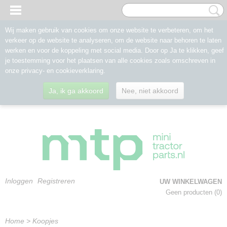
Wij maken gebruik van cookies om onze website te verbeteren, om het
verkeer op de website te analyseren, om de website naar behoren te laten
werken en voor de koppeling met social media. Door op Ja te klikken, geef
je toestemming voor het plaatsen van alle cookies zoals omschreven in
onze privacy- en cookieverklaring.
Ja, ik ga akkoord
Nee, niet akkoord
Inloggen
Registreren
UW WINKELWAGEN
Geen producten
(0)
Home
>
Koopjes