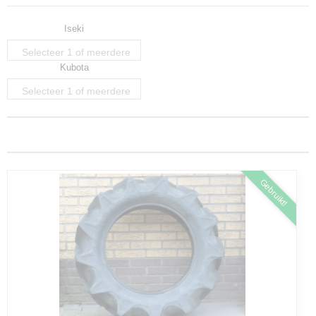
Iseki
Selecteer 1 of meerdere
Kubota
opties
Selecteer 1 of meerdere
opties
Gebruikt!