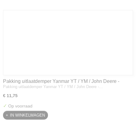
Pakking uitlaatdemper Yanmar YT / YM / John Deere -
Pakking uitlaatdemper Yanmar YT / YM / John Deere -…
128300-13230
€ 11,75
✓
Op voorraad
IN WINKELWAGEN