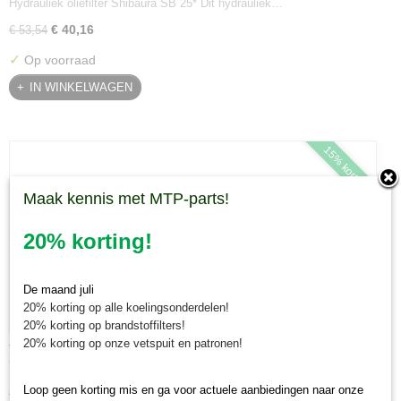
Hydrauliek oliefilter Shibaura SB 25* Dit hydrauliek…
€ 40,16
€ 53,54
✓
Op voorraad
IN WINKELWAGEN
15% korting!
Maak kennis met MTP-parts!
20% korting!
De maand juli
20% korting op alle koelingsonderdelen!
20% korting op brandstoffilters!
20% korting op onze vetspuit en patronen!
Topstang cat 1 XL (goudkleurig)
Topstang cat 1 XL (goudkleurig) De topstang cat 1 XL koopt u…
Loop geen korting mis en ga voor actuele aanbiedingen naar onze
€ 30,85
€ 36,30