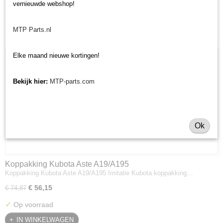
vernieuwde webshop!
✘
Niet op voorraad
MTP Parts.nl
25% korting!
Elke maand nieuwe kortingen!
Bekijk hier:
MTP-parts.com
Ok
Koppakking Kubota Aste A19/A195
Koppakking Kubota Aste A19/A195 Imitatie Kubota koppakking…
€ 56,15
€ 74,87
✓
Op voorraad
IN WINKELWAGEN