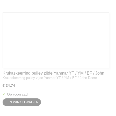
Krukaskeerring pulley zijde Yanmar YT / YM / EF / John
Krukaskeerring pulley zijde Yanmar YT / YM / EF / John Deere…
Deere - 119934-01800
€ 24,74
✓
Op voorraad
IN WINKELWAGEN