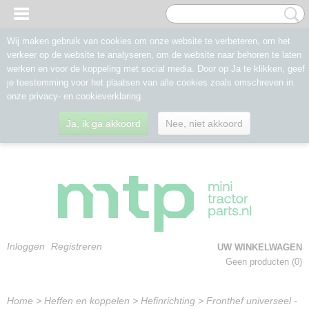
Wij maken gebruik van cookies om onze website te verbeteren, om het
verkeer op de website te analyseren, om de website naar behoren te laten
werken en voor de koppeling met social media. Door op Ja te klikken, geef
je toestemming voor het plaatsen van alle cookies zoals omschreven in
onze privacy- en cookieverklaring.
Ja, ik ga akkoord
Nee, niet akkoord
Inloggen
Registreren
UW WINKELWAGEN
Geen producten
(0)
Home
>
Heffen en koppelen
>
Hefinrichting
>
Fronthef universeel -