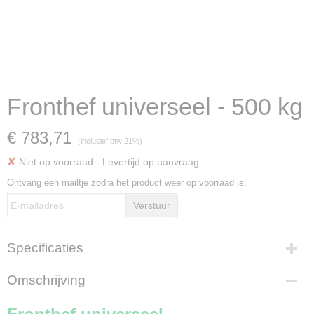
Fronthef universeel - 500 kg
€ 783,71
(inclusief btw 21%)
✘
Niet op voorraad
- Levertijd op aanvraag
Ontvang een mailtje zodra het product weer op voorraad is.
Verstuur
Specificaties
Bruto gewicht
Omschrijving
61,00 Kg