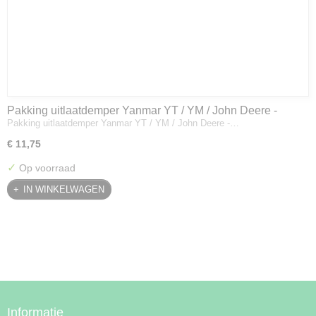
Pakking uitlaatdemper Yanmar YT / YM / John Deere -
Pakking uitlaatdemper Yanmar YT / YM / John Deere -…
128300-13230
€ 11,75
✓
Op voorraad
IN WINKELWAGEN
Informatie