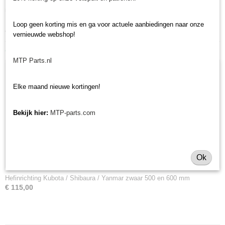
minitractormerken Yanmar, Iseki, Kubota en Shibaura.
Heeft u nog andere hef- of koppeldelen nodig, bekijk ons volledige
Loop geen korting mis en ga voor actuele aanbiedingen naar onze
assortiment heffen en koppelen
.
vernieuwde webshop!
Ook interessant
MTP Parts.nl
Elke maand nieuwe kortingen!
Bekijk hier:
MTP-parts.com
Ok
Hefinrichting Kubota / Shibaura / Yanmar zwaar 500 en 600 mm
€ 115,00