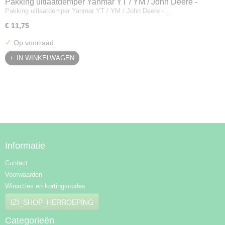
Pakking uitlaatdemper Yanmar YT / YM / John Deere -
Pakking uitlaatdemper Yanmar YT / YM / John Deere -…
128300-13230
€ 11,75
✓
Op voorraad
IN WINKELWAGEN
Informatie
Contact
Voorwaarden
Winacties en kortingscodes
IZI_SHOP_HERROEPING
Categorieën