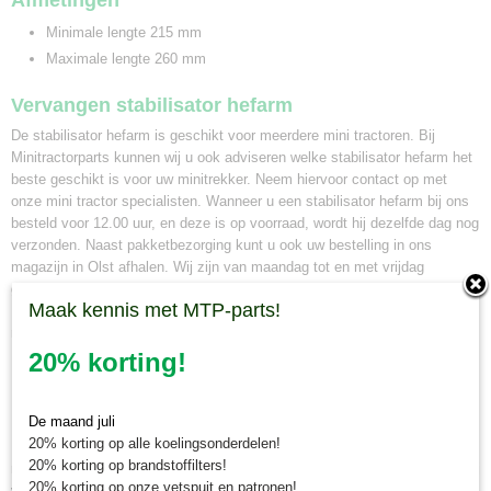
Afmetingen
Minimale lengte 215 mm
Maximale lengte 260 mm
Vervangen stabilisator hefarm
De stabilisator hefarm is geschikt voor meerdere mini tractoren. Bij
Minitractorparts kunnen wij u ook adviseren welke stabilisator hefarm het
beste geschikt is voor uw minitrekker. Neem hiervoor contact op met
onze mini tractor specialisten. Wanneer u een stabilisator hefarm bij ons
besteld voor 12.00 uur, en deze is op voorraad, wordt hij dezelfde dag nog
verzonden. Naast pakketbezorging kunt u ook uw bestelling in ons
magazijn in Olst afhalen. Wij zijn van maandag tot en met vrijdag
geopend voor afhalen van minitractor onderdelen van 8.30 tot 16.30 uur.
Maak kennis met MTP-parts!
Maakt u hiervoor eerst een afspraak via whatsapp 0630381824 of per e-
mail info@minitractorparts.nl, dan zijn wij u graag van dienst.
20% korting!
Minitractorparts.nl, uw leverancier voor
minitrekker onderdelen!
De maand juli
20% korting op alle koelingsonderdelen!
Minitractorparts heeft een groot assortiment onderdelen op het gebied van
20% korting op brandstoffilters!
minitractoren, miditractoren, compacttractoren en aanbouwwerktuigen. Wij
20% korting op onze vetspuit en patronen!
verkopen deze onderdelen met als specialisme de Japanse