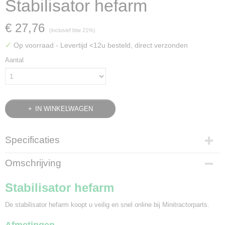
Stabilisator hefarm
€ 27,76
(inclusief btw 21%)
✓
Op voorraad
- Levertijd <12u besteld, direct verzonden
Aantal
IN WINKELWAGEN
Specificaties
Bruto gewicht
Omschrijving
1,13 Kg
Stabilisator hefarm
De stabilisator hefarm koopt u veilig en snel online bij Minitractorparts.