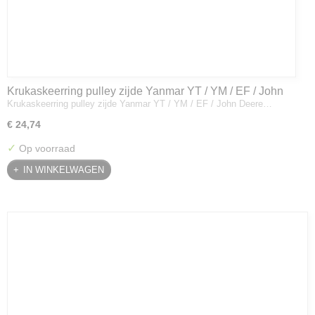
Krukaskeerring pulley zijde Yanmar YT / YM / EF / John
Krukaskeerring pulley zijde Yanmar YT / YM / EF / John Deere…
Deere - 119934-01800
€ 24,74
✓
Op voorraad
IN WINKELWAGEN