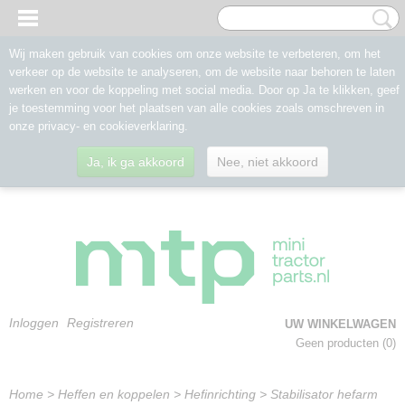
Wij maken gebruik van cookies om onze website te verbeteren, om het
verkeer op de website te analyseren, om de website naar behoren te laten
werken en voor de koppeling met social media. Door op Ja te klikken, geef
je toestemming voor het plaatsen van alle cookies zoals omschreven in
onze privacy- en cookieverklaring.
Ja, ik ga akkoord
Nee, niet akkoord
Inloggen
Registreren
UW WINKELWAGEN
Geen producten
(0)
Home
>
Heffen en koppelen
>
Hefinrichting
>
Stabilisator hefarm