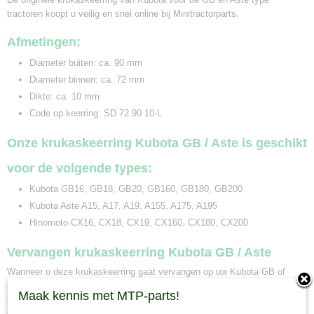
tractoren koopt u veilig en snel online bij Minitractorparts.
Afmetingen:
Diameter buiten: ca. 90 mm
Diameter binnen: ca. 72 mm
Dikte: ca. 10 mm
Code op keerring: SD 72 90 10-L
Onze krukaskeerring Kubota GB / Aste is geschikt
voor de volgende types:
Kubota GB16, GB18, GB20, GB160, GB180, GB200
Kubota Aste A15, A17, A19, A155, A175, A195
Hinomoto CX16, CX18, CX19, CX160, CX180, CX200
Vervangen krukaskeerring Kubota GB / Aste
Wanneer u deze krukaskeerring gaat vervangen op uw Kubota GB of
Kubota Aste minitrekker is van belang om het typenummer van uw tractor
Maak kennis met MTP-parts!
te vergelijken. De krukaskeerring is geschikt voor meerdere Kubota mini
tractoren. Bij Minitractorparts kunnen wij u ook adviseren welke