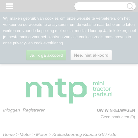
Wij maken gebruik van cookies om onze website te verbeteren, om het
verkeer op de website te analyseren, om de website naar behoren te laten
werken en voor de koppeling met social media. Door op Ja te klikken, geef
je toestemming voor het plaatsen van alle cookies zoals omschreven in
onze privacy- en cookieverklaring.
Ja, ik ga akkoord
Nee, niet akkoord
Inloggen
Registreren
UW WINKELWAGEN
Geen producten
(0)
Home
>
Motor
>
Motor
>
Krukaskeerring Kubota GB / Aste