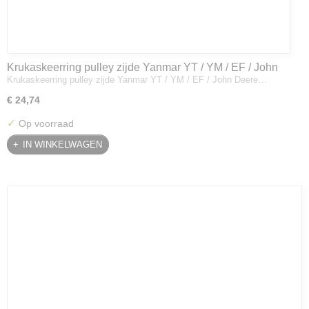
Krukaskeerring pulley zijde Yanmar YT / YM / EF / John
Krukaskeerring pulley zijde Yanmar YT / YM / EF / John Deere…
Deere - 119934-01800
€ 24,74
✓
Op voorraad
IN WINKELWAGEN