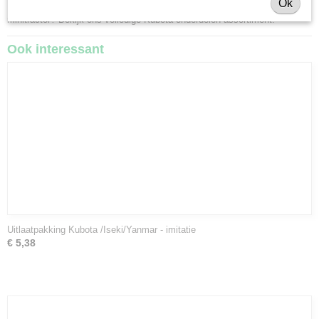
Ok
Heeft u nog andere onderdelen nodig voor uw Kubota GB of Kubota Aste
minitractor? Bekijk ons volledige
Kubota onderdelen assortiment
.
Ook interessant
Uitlaatpakking Kubota /Iseki/Yanmar - imitatie
€ 5,38