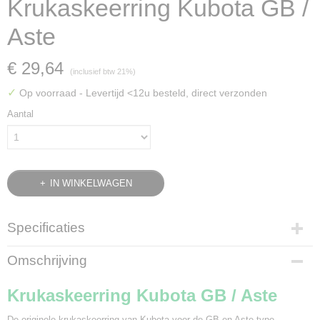
Krukaskeerring Kubota GB /
Aste
€ 29,64
(inclusief btw 21%)
✓
Op voorraad
- Levertijd <12u besteld, direct verzonden
Aantal
IN WINKELWAGEN
Specificaties
Bruto gewicht
Omschrijving
0,20 Kg
Krukaskeerring Kubota GB / Aste
De originele krukaskeerring van Kubota voor de GB en Aste type