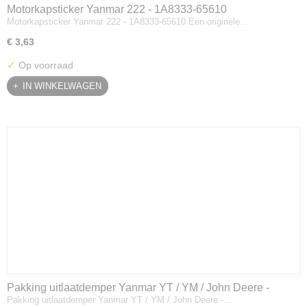
Motorkapsticker Yanmar 222 - 1A8333-65610
Motorkapsticker Yanmar 222 - 1A8333-65610 Een originele…
€ 3,63
✓
Op voorraad
IN WINKELWAGEN
Pakking uitlaatdemper Yanmar YT / YM / John Deere -
Pakking uitlaatdemper Yanmar YT / YM / John Deere -…
128300-13230