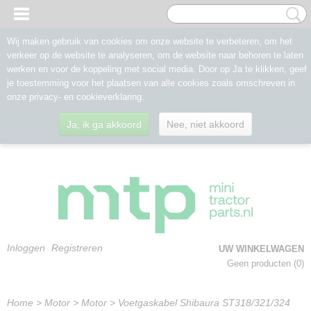
Wij maken gebruik van cookies om onze website te verbeteren, om het
verkeer op de website te analyseren, om de website naar behoren te laten
werken en voor de koppeling met social media. Door op Ja te klikken, geef
je toestemming voor het plaatsen van alle cookies zoals omschreven in
onze privacy- en cookieverklaring.
Ja, ik ga akkoord
Nee, niet akkoord
Inloggen
Registreren
UW WINKELWAGEN
Geen producten
(0)
Home
>
Motor
>
Motor
>
Voetgaskabel Shibaura ST318/321/324