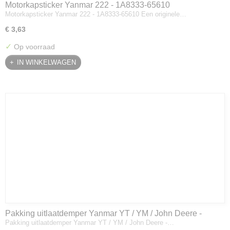
Motorkapsticker Yanmar 222 - 1A8333-65610
Motorkapsticker Yanmar 222 - 1A8333-65610 Een originele…
€ 3,63
✓
Op voorraad
IN WINKELWAGEN
Pakking uitlaatdemper Yanmar YT / YM / John Deere -
Pakking uitlaatdemper Yanmar YT / YM / John Deere -…
128300-13230