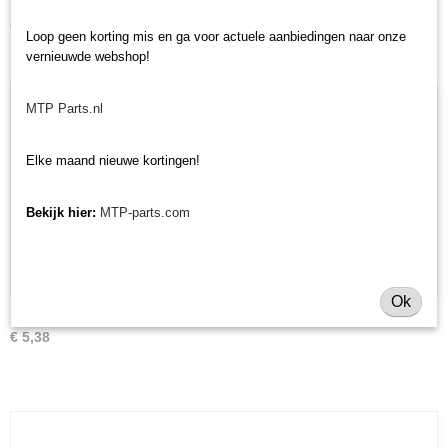
Heeft u nog andere onderdelen nodig voor uw Shibaura minitractor? Bekijk
ons volledige
Shibaura ST onderdelen assortiment
.
Loop geen korting mis en ga voor actuele aanbiedingen naar onze
vernieuwde webshop!
Ook interessant
MTP Parts.nl
Elke maand nieuwe kortingen!
Bekijk hier:
MTP-parts.com
Ok
Uitlaatpakking Kubota /Iseki/Yanmar - imitatie
€ 5,38