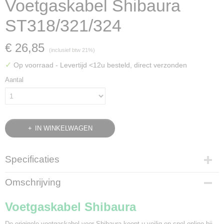
Voetgaskabel Shibaura
ST318/321/324
€ 26,85
(inclusief btw 21%)
✓
Op voorraad
- Levertijd <12u besteld, direct verzonden
Aantal
IN WINKELWAGEN
Specificaties
Bruto gewicht
Omschrijving
0,20 Kg
Voetgaskabel Shibaura
De originele voetgaskabel voor Shibaura koopt u veilig en snel online bij