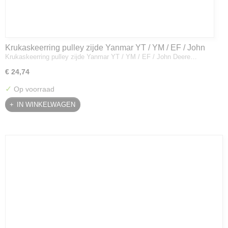
Krukaskeerring pulley zijde Yanmar YT / YM / EF / John
Krukaskeerring pulley zijde Yanmar YT / YM / EF / John Deere…
Deere - 119934-01800
€ 24,74
✓
Op voorraad
IN WINKELWAGEN