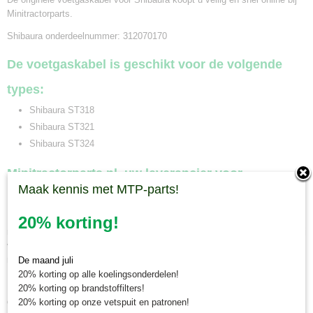
Minitractorparts.
Shibaura onderdeelnummer: 312070170
De voetgaskabel is geschikt voor de volgende
types:
Shibaura ST318
Shibaura ST321
Shibaura ST324
Minitractorparts.nl, uw leverancier voor
Maak kennis met MTP-parts!
minitrekker onderdelen!
Minitractorparts heeft een groot assortiment onderdelen op het gebied van
20% korting!
minitractoren, miditractoren, compacttractoren en aanbouwwerktuigen. Wij
verkopen deze onderdelen met als specialisme de Japanse
minitractormerken Yanmar, Iseki, Kubota en Shibaura.
De maand juli
20% korting op alle koelingsonderdelen!
Minitractorparts.nl heeft een groot assortiment onderdelen, waaronder
20% korting op brandstoffilters!
deze voetgaskabel, voor uw ST 318, ST 321 en ST 324.
20% korting op onze vetspuit en patronen!