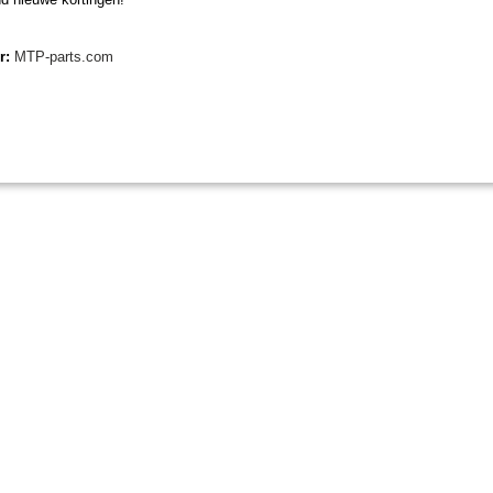
miditractoren, compacttractoren en aanbouwwerktuigen. Wij verkopen
specialisme de Japanse minitractormerken Yanmar, Iseki, Kubota en 
er:
MTP-parts.com
Minitractorparts.nl heeft een groot assortiment onderdelen, waaronder
uw Yanmar YM 1510