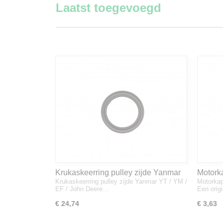
Laatst toegevoegd
Krukaskeerring pulley zijde Yanmar
Motork
Krukaskeerring pulley zijde Yanmar YT / YM /
Motorkap
YT / YM / EF / John Deere - 119934-
1A832
EF / John Deere…
Een orig
01800
€ 24,74
€ 3,63