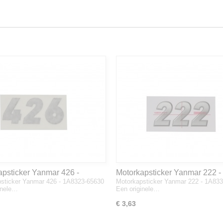
apsticker Yanmar 426 -
Motorkapsticker Yanmar 222 -
sticker Yanmar 426 - 1A8323-65630
Motorkapsticker Yanmar 222 - 1A83
3-65630
1A8333-65610
inele…
Een originele…
€ 3,63