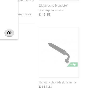
 deze onderdelen met als
Shibaura.
Elektrische brandstof
opvoerpomp - rond
 deze zuigerveren, voor
€ 45,85
Ok
Uitlaat Kubota/Iseki/Yanmar
€ 112,31