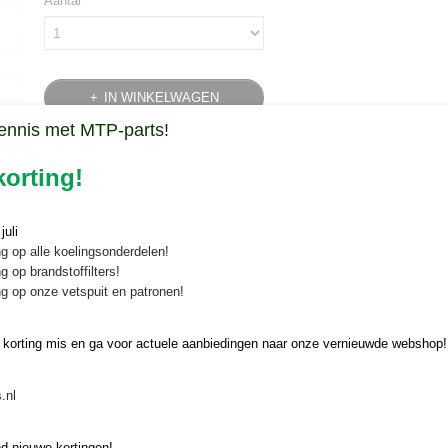
Aantal
IN WINKELWAGEN
ennis met MTP-parts!
Specificaties
orting!
Bruto gewicht
0,20 Kg
Omschrijving
uli
Set zuigerveren Yanmar YM1510
g op alle koelingsonderdelen!
g op brandstoffilters!
Set standaard zuigerveren voor de Yanmar YM1510 met 3T72SA moto
g op onze vetspuit en patronen!
Deze set zuigerveren is geschikt voor:
 korting mis en ga voor actuele aanbiedingen naar onze vernieuwde webshop!
Yanmar YM1510
.nl
Minitractorparts.nl, uw leverancier voor minitr
Minitractorparts heeft een groot assortiment onderdelen op het gebied
d nieuwe kortingen!