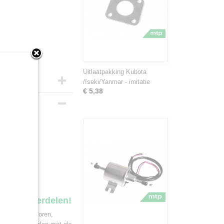
Uitlaatpakking Kubota
/Iseki/Yanmar - imitatie
€ 5,38
r.
ekker onderdelen!
 van minitractoren,