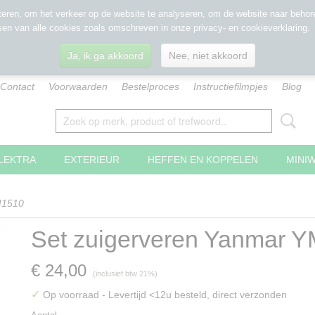
eren, om het verkeer op de website te analyseren, om de website naar behore
sen van alle cookies zoals omschreven in onze privacy- en cookieverklaring.
Ja, ik ga akkoord
Nee, niet akkoord
Contact
Voorwaarden
Bestelproces
Instructiefilmpjes
Blog
LEKTRA
EXTERIEUR
HEFFEN EN KOPPELEN
MINI
M1510
Set zuigerveren Yanmar 
€ 24,00
(inclusief btw 21%)
✓
Op voorraad
- Levertijd <12u besteld, direct verzonden