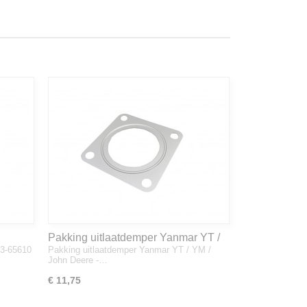
Pakking uitlaatdemper Yanmar YT /
33-65610
Pakking uitlaatdemper Yanmar YT / YM /
YM / John Deere - 128300-13230
John Deere -…
€ 11,75