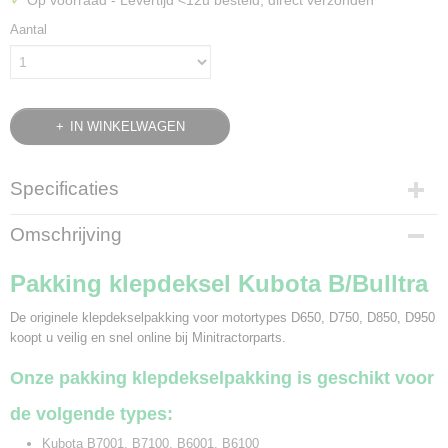
Op voorraad
- Levertijd <12u besteld, direct verzonden
Aantal
IN WINKELWAGEN
Specificaties
Bruto gewicht
Omschrijving
0,10 Kg
Pakking klepdeksel Kubota B/Bulltra
De originele klepdekselpakking voor motortypes D650, D750, D850, D950
koopt u veilig en snel online bij Minitractorparts.
Onze pakking klepdekselpakking is geschikt voor
de volgende types:
Kubota B7001, B7100, B6001, B6100