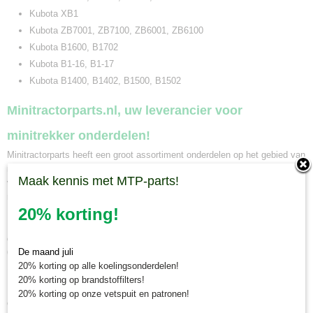
Kubota XB1
Kubota ZB7001, ZB7100, ZB6001, ZB6100
Kubota B1600, B1702
Kubota B1-16, B1-17
Kubota B1400, B1402, B1500, B1502
Minitractorparts.nl, uw leverancier voor
minitrekker onderdelen!
Minitractorparts heeft een groot assortiment onderdelen op het gebied van
minitractoren, miditractoren, compacttractoren en aanbouwwerktuigen. Wij
Maak kennis met MTP-parts!
verkopen deze onderdelen met als specialisme de Japanse
minitractormerken Yanmar, Iseki, Kubota en Shibaura.
20% korting!
Minitractorparts.nl heeft een groot assortiment onderdelen, waaronder
deze pakking klepdeksel, voor uw Kubota B 7001, B 7100, B 6001, B
De maand juli
6100, XB 1, Kubota ZB 7001, ZB 7100, ZB 6001, ZB 6100, B 1600, B
20% korting op alle koelingsonderdelen!
1702, B1-16, B1-17, B 1400, B 1402, B 1500, B 1502.
20% korting op brandstoffilters!
Heeft u nog andere onderdelen nodig voor uw Kubota minitractor? Bekijk
20% korting op onze vetspuit en patronen!
ons volledige
Kubota onderdelen assortiment
.