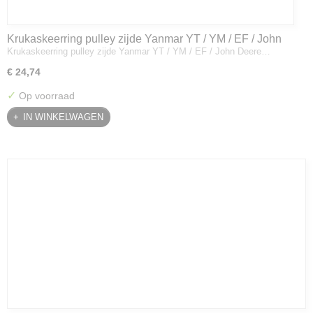
Krukaskeerring pulley zijde Yanmar YT / YM / EF / John
Krukaskeerring pulley zijde Yanmar YT / YM / EF / John Deere…
Deere - 119934-01800
€ 24,74
✓
Op voorraad
IN WINKELWAGEN