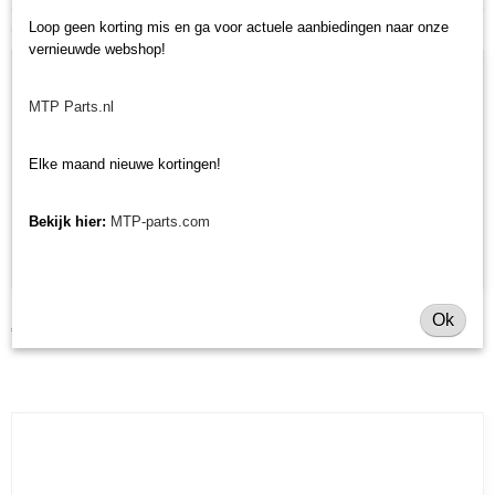
Ook interessant
Loop geen korting mis en ga voor actuele aanbiedingen naar onze
vernieuwde webshop!
MTP Parts.nl
Elke maand nieuwe kortingen!
Bekijk hier:
MTP-parts.com
Uitlaatpakking Kubota /Iseki/Yanmar - imitatie
Ok
€ 5,38