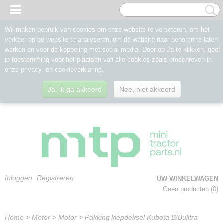
Wij maken gebruik van cookies om onze website te verbeteren, om het
verkeer op de website te analyseren, om de website naar behoren te laten
werken en voor de koppeling met social media. Door op Ja te klikken, geef
je toestemming voor het plaatsen van alle cookies zoals omschreven in
onze privacy- en cookieverklaring.
Ja, ik ga akkoord
Nee, niet akkoord
Inloggen
Registreren
UW WINKELWAGEN
Geen producten
(0)
Home
>
Motor
>
Motor
>
Pakking klepdeksel Kubota B/Bulltra