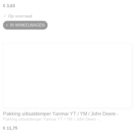
€ 3,63
✓
Op voorraad
IN WINKELWAGEN
Pakking uitlaatdemper Yanmar YT / YM / John Deere -
Pakking uitlaatdemper Yanmar YT / YM / John Deere -…
128300-13230
€ 11,75