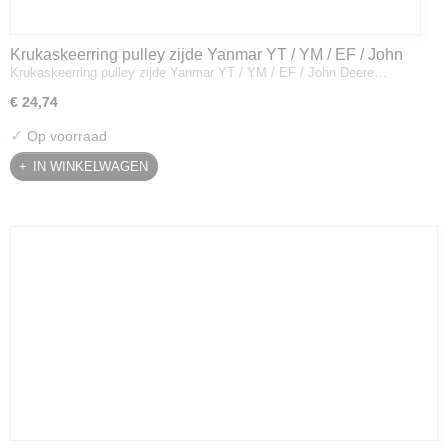
Krukaskeerring pulley zijde Yanmar YT / YM / EF / John
Krukaskeerring pulley zijde Yanmar YT / YM / EF / John Deere…
Deere - 119934-01800
€ 24,74
✓
Op voorraad
IN WINKELWAGEN