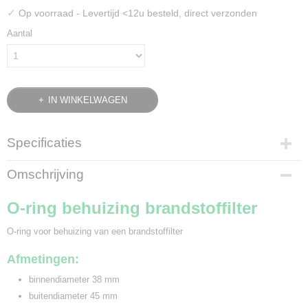
✓
Op voorraad
- Levertijd <12u besteld, direct verzonden
Aantal
IN WINKELWAGEN
Specificaties
Bruto gewicht
Omschrijving
0,01 Kg
O-ring behuizing brandstoffilter
O-ring voor behuizing van een brandstoffilter
Afmetingen:
binnendiameter 38 mm
buitendiameter 45 mm