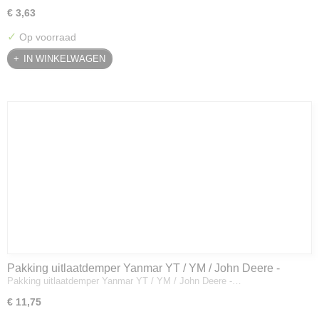
€ 3,63
✓
Op voorraad
IN WINKELWAGEN
Pakking uitlaatdemper Yanmar YT / YM / John Deere -
Pakking uitlaatdemper Yanmar YT / YM / John Deere -…
128300-13230
€ 11,75