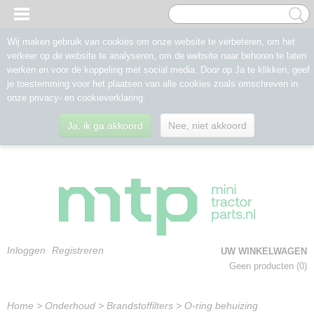
Wij maken gebruik van cookies om onze website te verbeteren, om het
verkeer op de website te analyseren, om de website naar behoren te laten
werken en voor de koppeling met social media. Door op Ja te klikken, geef
je toestemming voor het plaatsen van alle cookies zoals omschreven in
onze privacy- en cookieverklaring.
Ja, ik ga akkoord
Nee, niet akkoord
Inloggen
Registreren
UW WINKELWAGEN
Geen producten
(0)
Home
>
Onderhoud
>
Brandstoffilters
>
O-ring behuizing