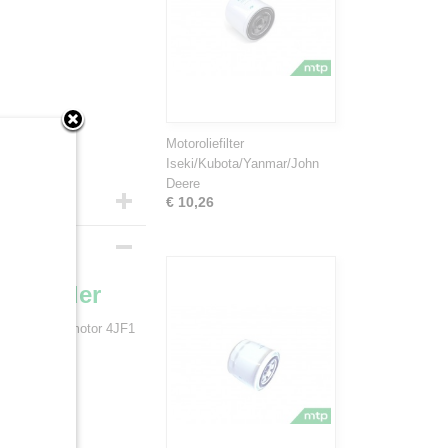
Motoroliefilter
Iseki/Kubota/Yanmar/John
Deere
€ 10,26
4 cilinder
met een Isuzu motor 4JF1