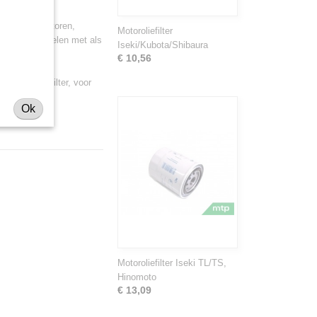
 van minitractoren,
Motoroliefilter
 deze onderdelen met als
Iseki/Kubota/Shibaura
Shibaura.
€ 10,56
t motoroliefilter, voor
Ok
Motoroliefilter Iseki TL/TS,
Hinomoto
€ 13,09