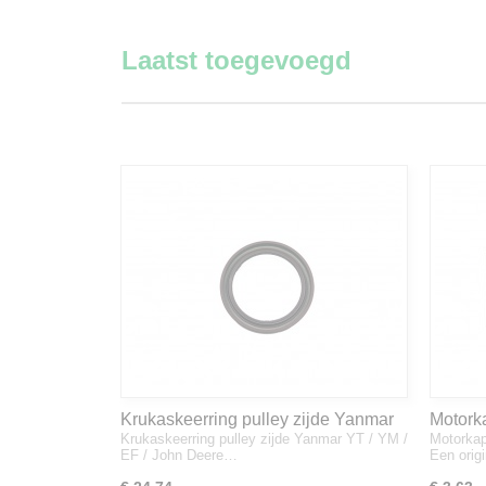
Laatst toegevoegd
Krukaskeerring pulley zijde Yanmar
Motork
Krukaskeerring pulley zijde Yanmar YT / YM /
Motorkap
YT / YM / EF / John Deere - 119934-
1A832
EF / John Deere…
Een orig
01800