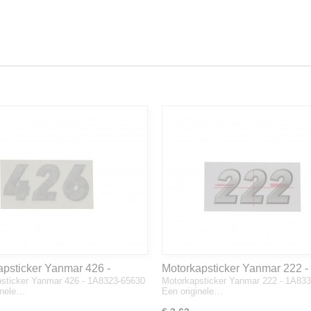
apsticker Yanmar 426 -
Motorkapsticker Yanmar 222 -
sticker Yanmar 426 - 1A8323-65630
Motorkapsticker Yanmar 222 - 1A83
3-65630
1A8333-65610
inele…
Een originele…