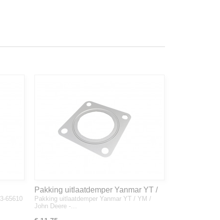
Pakking uitlaatdemper Yanmar YT /
33-65610
Pakking uitlaatdemper Yanmar YT / YM /
YM / John Deere - 128300-13230
John Deere -…