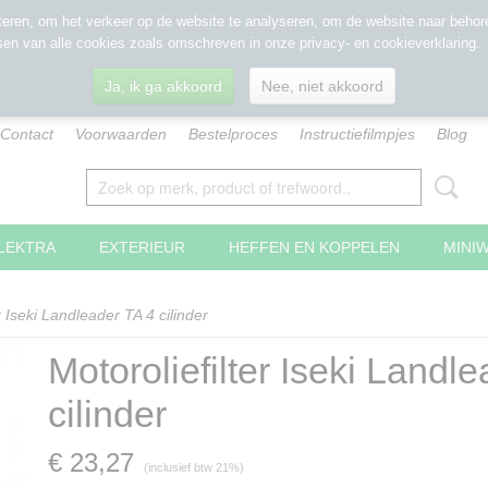
eren, om het verkeer op de website te analyseren, om de website naar behore
sen van alle cookies zoals omschreven in onze privacy- en cookieverklaring.
Ja, ik ga akkoord
Nee, niet akkoord
Contact
Voorwaarden
Bestelproces
Instructiefilmpjes
Blog
LEKTRA
EXTERIEUR
HEFFEN EN KOPPELEN
MINI
r Iseki Landleader TA 4 cilinder
Motoroliefilter Iseki Landl
cilinder
€ 23,27
(inclusief btw 21%)