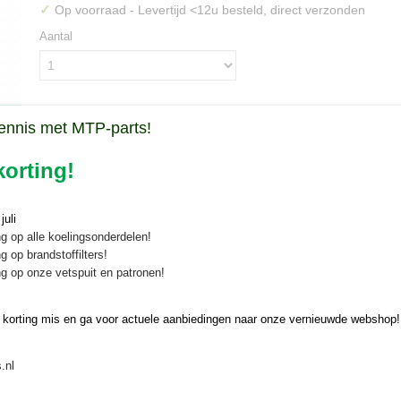
✓
Op voorraad
- Levertijd <12u besteld, direct verzonden
Aantal
IN WINKELWAGEN
ennis met MTP-parts!
orting!
Specificaties
Bruto gewicht
0,80 Kg
Omschrijving
uli
g op alle koelingsonderdelen!
g op brandstoffilters!
Motoroliefilter Iseki Landleader TA 
g op onze vetspuit en patronen!
Motoroliefilter voor diverse Iseki Landleader TA 4 cilinder tractoren 
of 4JE1
 korting mis en ga voor actuele aanbiedingen naar onze vernieuwde webshop!
Geschikt voor:
.nl
Iseki Landleader TA295, TA325, TA337, TA345, TA357, TA437