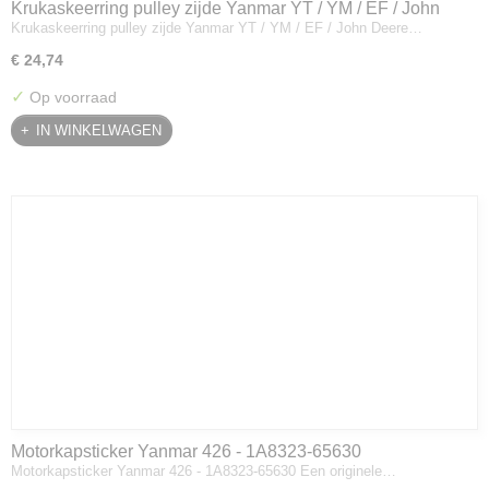
Krukaskeerring pulley zijde Yanmar YT / YM / EF / John
Krukaskeerring pulley zijde Yanmar YT / YM / EF / John Deere…
Deere - 119934-01800
€ 24,74
✓
Op voorraad
IN WINKELWAGEN
Motorkapsticker Yanmar 426 - 1A8323-65630
Motorkapsticker Yanmar 426 - 1A8323-65630 Een originele…