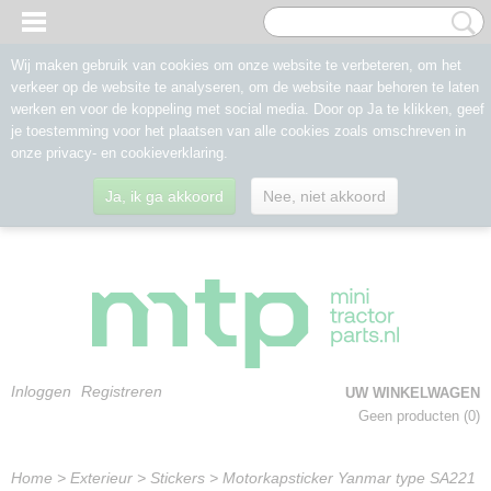
Wij maken gebruik van cookies om onze website te verbeteren, om het
verkeer op de website te analyseren, om de website naar behoren te laten
werken en voor de koppeling met social media. Door op Ja te klikken, geef
je toestemming voor het plaatsen van alle cookies zoals omschreven in
onze privacy- en cookieverklaring.
Ja, ik ga akkoord
Nee, niet akkoord
Inloggen
Registreren
UW WINKELWAGEN
Geen producten
(0)
Home
>
Exterieur
>
Stickers
>
Motorkapsticker Yanmar type SA221