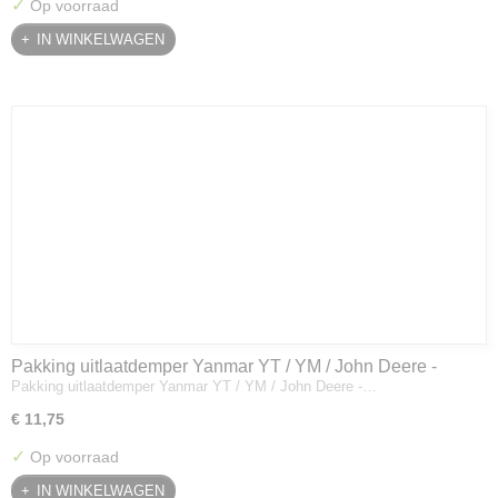
✓
Op voorraad
IN WINKELWAGEN
Pakking uitlaatdemper Yanmar YT / YM / John Deere -
Pakking uitlaatdemper Yanmar YT / YM / John Deere -…
128300-13230
€ 11,75
✓
Op voorraad
IN WINKELWAGEN