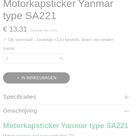
Motorkapsticker Yanmar
type SA221
€ 13,31
(inclusief btw 21%)
✓
Op voorraad
- Levertijd <12u besteld, direct verzonden
Aantal
IN WINKELWAGEN
Specificaties
Bruto gewicht
Omschrijving
0,05 Kg
Motorkapsticker Yanmar type SA221
Motorkapsticker met typeaanduiding 221.