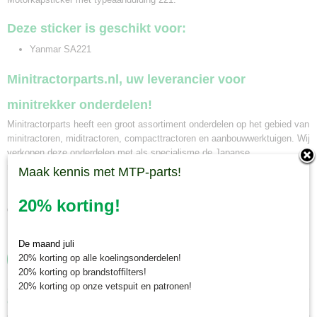
Deze sticker is geschikt voor:
Yanmar SA221
Minitractorparts.nl, uw leverancier voor
minitrekker onderdelen!
Minitractorparts heeft een groot assortiment onderdelen op het gebied van
minitractoren, miditractoren, compacttractoren en aanbouwwerktuigen. Wij
verkopen deze onderdelen met als specialisme de Japanse
minitractormerken Yanmar, Iseki, Kubota en Shibaura.
Maak kennis met MTP-parts!
Minitractorparts.nl heeft een groot assortiment onderdelen, waaronder
20% korting!
deze sticker, voor uw Yanmar SA 221.
De maand juli
20% korting op alle koelingsonderdelen!
20% korting op brandstoffilters!
20% korting op onze vetspuit en patronen!
Ook interessant