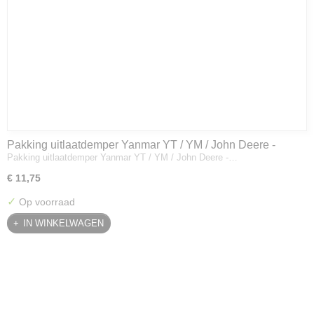
Pakking uitlaatdemper Yanmar YT / YM / John Deere -
Pakking uitlaatdemper Yanmar YT / YM / John Deere -…
128300-13230
€ 11,75
✓
Op voorraad
IN WINKELWAGEN