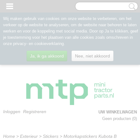
Wij maken gebruik van cookies om onze website te verbeteren, om het
verkeer op de website te analyseren, om de website naar behoren te laten
werken en voor de koppeling met social media. Door op Ja te klikken, geef
je toestemming voor het plaatsen van alle cookies zoals omschreven in
onze privacy- en cookieverklaring.
Ja, ik ga akkoord
Nee, niet akkoord
Inloggen
Registreren
UW WINKELWAGEN
Geen producten
(0)
Home
>
Exterieur
>
Stickers
>
Motorkapstickers Kubota B