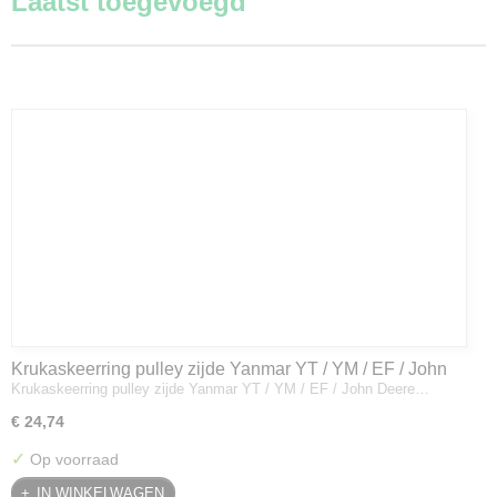
Laatst toegevoegd
Krukaskeerring pulley zijde Yanmar YT / YM / EF / John
Krukaskeerring pulley zijde Yanmar YT / YM / EF / John Deere…
Deere - 119934-01800
€ 24,74
✓
Op voorraad
IN WINKELWAGEN