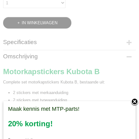
IN WINKELWAGEN
Specificaties
Productcode
Omschrijving
83-13
Bruto gewicht
Motorkapstickers Kubota B
0,02 Kg
Complete set motorkapstickers Kubota B, bestaande uit:
2 stickers met merkaanduiding
2 stickers met typeaanduiding
Maak kennis met MTP-parts!
Let op, kleur kan op de afbeelding iets afwijken
20% korting!
Minitractorparts.nl, uw leverancier voor
minitrekker onderdelen!