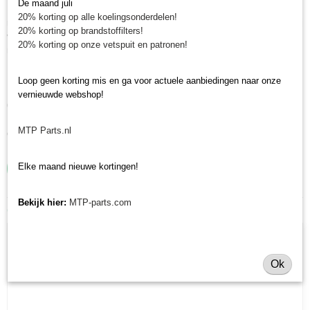
De maand juli
Minitractorparts heeft een groot assortiment onderdelen op het gebied van
20% korting op alle koelingsonderdelen!
minitractoren, miditractoren, compacttractoren en aanbouwwerktuigen. Wij
20% korting op brandstoffilters!
verkopen deze onderdelen met als specialisme de Japanse
20% korting op onze vetspuit en patronen!
minitractormerken Yanmar, Iseki, Kubota en Shibaura.
Minitractorparts.nl heeft een groot assortiment onderdelen, waaronder de
Loop geen korting mis en ga voor actuele aanbiedingen naar onze
Motorkapstickers Kubota B, voor uw Kubota B 5000, B 5001, B 6000, B
vernieuwde webshop!
6001, B 7000, B 7001.
Heeft u nog andere onderdelen nodig voor uw Kubota minitractor? Bekijk
MTP Parts.nl
ons volledige Kubota onderdelen assortiment.
Elke maand nieuwe kortingen!
Bekijk hier:
MTP-parts.com
Ook interessant
Ok