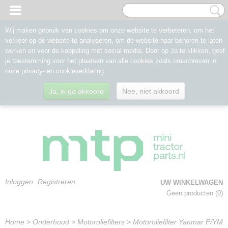
Wij maken gebruik van cookies om onze website te verbeteren, om het
verkeer op de website te analyseren, om de website naar behoren te laten
werken en voor de koppeling met social media. Door op Ja te klikken, geef
je toestemming voor het plaatsen van alle cookies zoals omschreven in
onze privacy- en cookieverklaring.
Ja, ik ga akkoord
Nee, niet akkoord
Inloggen
Registreren
UW WINKELWAGEN
Geen producten
(0)
Home
>
Onderhoud
>
Motoroliefilters
>
Motoroliefilter Yanmar F/YM