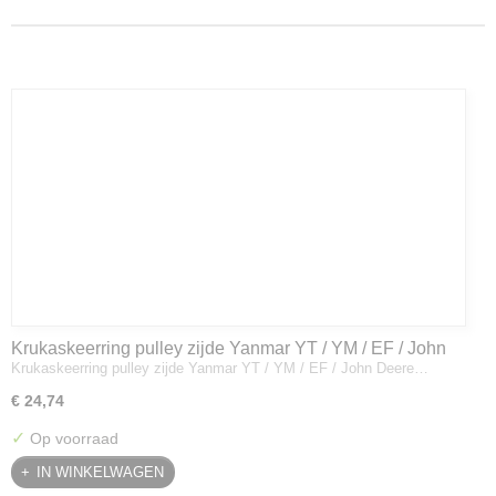
Krukaskeerring pulley zijde Yanmar YT / YM / EF / John
Krukaskeerring pulley zijde Yanmar YT / YM / EF / John Deere…
Deere - 119934-01800
€ 24,74
✓
Op voorraad
IN WINKELWAGEN