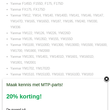
Yanmar F145D, F155D, F175, F175D
Yanmar FX175, FX175D
Yanmar YM12, YM14, YM140, YM140D, YM141, YM146, YM147,
YM147D, YM165, YM165D, YM187, YM195, YM240, YM330,
YM336
Yanmar YM122, YM126, YM226, YM226D
Yanmar YM135, YM135D, YM155, YM155D
Yanmar YM1100, YM1100D, YM1300, YM1300D, YM1500, YM1600,
YM1700, YM1900, YM2000
Yanmar YM1301, YM1401, YM1401D, YM1601, YM1601D,
YM1801, YM2001
Yanmar YM1702, YM1702D
Yanmar YM1510, YM1510D, YM1610, YM1610D, YM1810
Yanmar YM1720, YM1720D, YM1820, YM1820D
Maak kennis met MTP-parts!
Minitractorparts.nl, uw leverancier voor
20% korting!
minitrekker onderdelen!
Minitractorparts heeft een groot assortiment onderdelen op het gebied van
De maand juli