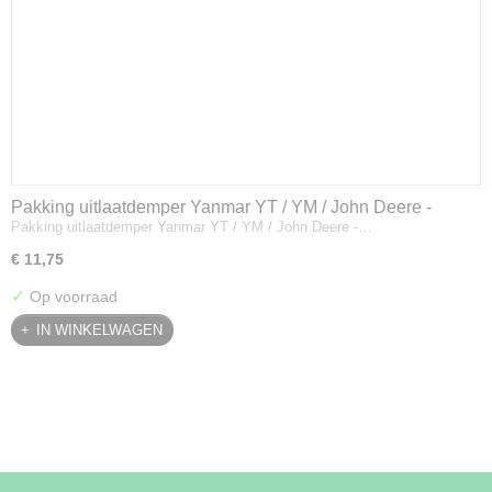
Pakking uitlaatdemper Yanmar YT / YM / John Deere -
Pakking uitlaatdemper Yanmar YT / YM / John Deere -…
128300-13230
€ 11,75
✓
Op voorraad
IN WINKELWAGEN