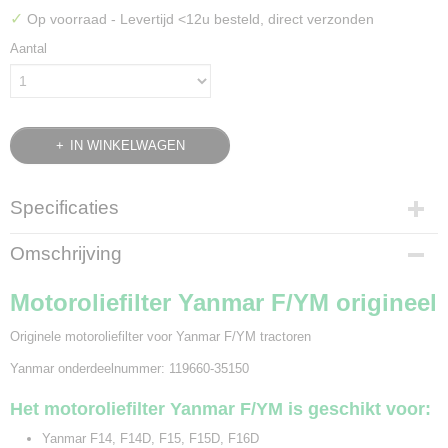
✓
Op voorraad
- Levertijd <12u besteld, direct verzonden
Aantal
IN WINKELWAGEN
Specificaties
Bruto gewicht
Omschrijving
0,40 Kg
Motoroliefilter Yanmar F/YM origineel
Originele motoroliefilter voor Yanmar F/YM tractoren
Yanmar onderdeelnummer: 119660-35150
Het motoroliefilter Yanmar F/YM is geschikt voor:
Yanmar F14, F14D, F15, F15D, F16D