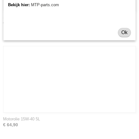
Bekijk hier:
MTP-parts.com
Spuitbus Kubota kleuren
€ 26,95
Ok
Motorolie 15W-40 5L
€ 64,90