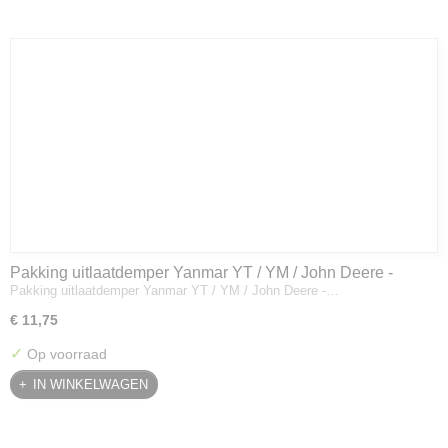
Pakking uitlaatdemper Yanmar YT / YM / John Deere -
Pakking uitlaatdemper Yanmar YT / YM / John Deere -…
128300-13230
€ 11,75
✓
Op voorraad
IN WINKELWAGEN