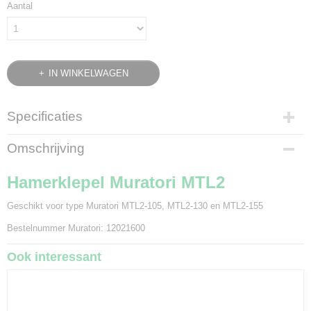
Aantal
IN WINKELWAGEN
Specificaties
Bruto gewicht
Omschrijving
0,30 Kg
Hamerklepel Muratori MTL2
Geschikt voor type Muratori MTL2-105, MTL2-130 en MTL2-155
Bestelnummer Muratori: 12021600
Ook interessant