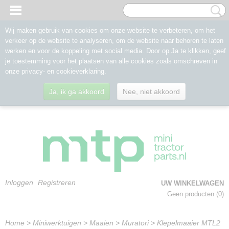
Wij maken gebruik van cookies om onze website te verbeteren, om het
verkeer op de website te analyseren, om de website naar behoren te laten
werken en voor de koppeling met social media. Door op Ja te klikken, geef
je toestemming voor het plaatsen van alle cookies zoals omschreven in
onze privacy- en cookieverklaring.
Ja, ik ga akkoord
Nee, niet akkoord
Inloggen
Registreren
UW WINKELWAGEN
Geen producten
(0)
Home
>
Miniwerktuigen
>
Maaien
>
Muratori
>
Klepelmaaier MTL2