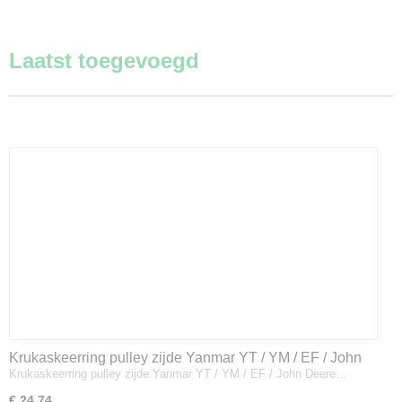
Laatst toegevoegd
Krukaskeerring pulley zijde Yanmar YT / YM / EF / John
Krukaskeerring pulley zijde Yanmar YT / YM / EF / John Deere…
Deere - 119934-01800
€ 24,74