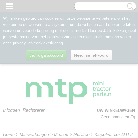
Wij maken gebruik van cookies om onze website te verbeteren, om het
verkeer op de website te analyseren, om de website naar behoren te laten
werken en voor de koppeling met social media. Door op Ja te klikken, geef
je toestemming voor het plaatsen van alle cookies zoals omschreven in
onze privacy- en cookieverklaring.
Ja, ik ga akkoord
Nee, niet akkoord
Inloggen
Registreren
UW WINKELWAGEN
Geen producten
(0)
Home
>
Miniwerktuigen
>
Maaien
>
Muratori
>
Klepelmaaier MTL2