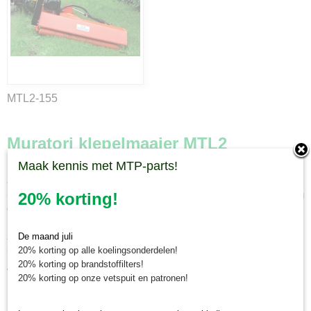
MTL2-155
Muratori klepelmaaier MTL2
Maak kennis met MTP-parts!
De Muratori klepelmaaier MTL2 is een compact gebouwde machine die
achter compacttractoren vanaf 20 pk en 650 kg eigen gewicht passen
(MTL2-105). Ze worden aangedreven door een aftakas. De hoekverstelling
20% korting!
en zijdelingse verstelling worden hydraulisch aangestuurd.
Deze klepelmaaiers worden standaard geleverd met vrijloopaftakas en
zijn voorzien van hamerklepels. De machines zijn ontworpen voor het
De maand juli
maaien van sloten, dijken en greppels.
20% korting op alle koelingsonderdelen!
20% korting op brandstoffilters!
Voor semiprofessioneel en professioneel gebruik.
20% korting op onze vetspuit en patronen!
Leverbaar in 3 uitvoeringen: