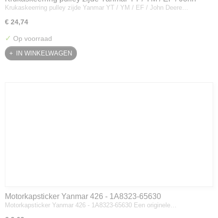
Krukaskeerring pulley zijde Yanmar YT / YM / EF / John Deere…
Deere - 119934-01800
€ 24,74
✓
Op voorraad
IN WINKELWAGEN
Motorkapsticker Yanmar 426 - 1A8323-65630
Motorkapsticker Yanmar 426 - 1A8323-65630 Een originele…