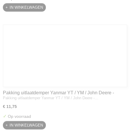
IN WINKELWAGEN
Pakking uitlaatdemper Yanmar YT / YM / John Deere -
Pakking uitlaatdemper Yanmar YT / YM / John Deere -…
128300-13230
€ 11,75
✓
Op voorraad
IN WINKELWAGEN