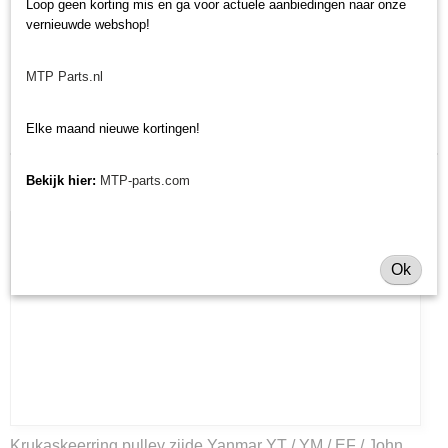
Loop geen korting mis en ga voor actuele aanbiedingen naar onze
Muratori MTL2-105 - werkbreedte 1,05 meter
vernieuwde webshop!
Muratori MTL2-130 - werkbreedte 1,30 meter
Muratori MTL2-155 - werkbreedte 1,55 meter
MTP Parts.nl
Laatst toegevoegd
Elke maand nieuwe kortingen!
Bekijk hier:
MTP-parts.com
Ok
Krukaskeerring pulley zijde Yanmar YT / YM / EF / John