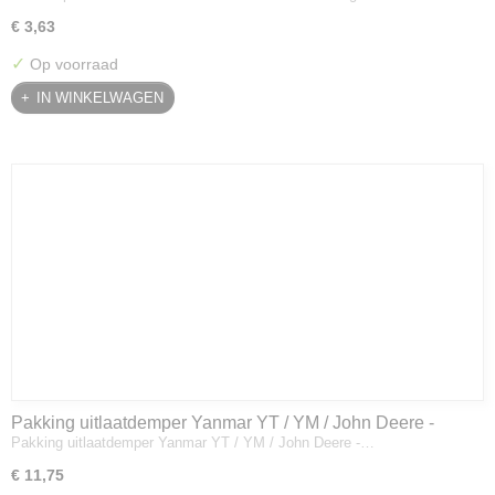
€ 3,63
✓
Op voorraad
IN WINKELWAGEN
Pakking uitlaatdemper Yanmar YT / YM / John Deere -
Pakking uitlaatdemper Yanmar YT / YM / John Deere -…
128300-13230
€ 11,75