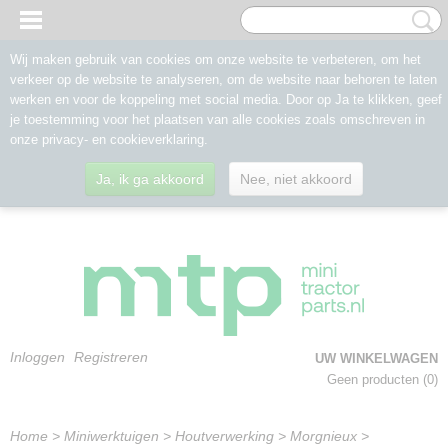
Wij maken gebruik van cookies om onze website te verbeteren, om het
verkeer op de website te analyseren, om de website naar behoren te laten
werken en voor de koppeling met social media. Door op Ja te klikken, geef
je toestemming voor het plaatsen van alle cookies zoals omschreven in
onze privacy- en cookieverklaring.
Ja, ik ga akkoord
Nee, niet akkoord
Inloggen
Registreren
UW WINKELWAGEN
Geen producten
(0)
Home
>
Miniwerktuigen
>
Houtverwerking
>
Morgnieux
>