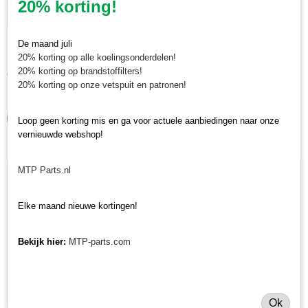
20% korting!
Krukaskeerring pulley zijde Yanmar YT / YM / EF / John
De maand juli
Krukaskeerring pulley zijde Yanmar YT / YM / EF / John Deere…
Deere - 119934-01800
20% korting op alle koelingsonderdelen!
20% korting op brandstoffilters!
€ 24,74
20% korting op onze vetspuit en patronen!
✓
Op voorraad
IN WINKELWAGEN
Loop geen korting mis en ga voor actuele aanbiedingen naar onze
vernieuwde webshop!
MTP Parts.nl
Elke maand nieuwe kortingen!
Bekijk hier:
MTP-parts.com
Ok