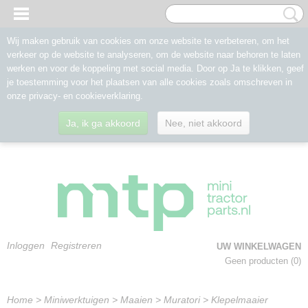
Wij maken gebruik van cookies om onze website te verbeteren, om het
verkeer op de website te analyseren, om de website naar behoren te laten
werken en voor de koppeling met social media. Door op Ja te klikken, geef
je toestemming voor het plaatsen van alle cookies zoals omschreven in
onze privacy- en cookieverklaring.
Ja, ik ga akkoord
Nee, niet akkoord
Inloggen
Registreren
UW WINKELWAGEN
Geen producten
(0)
Home
>
Miniwerktuigen
>
Maaien
>
Muratori
>
Klepelmaaier