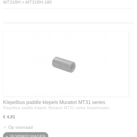
MT31RH
>
MT31RH-180
Klepelbus paddle klepels Muratori MT31 series
Klepelbus paddle klepels Muratori MT31 series klepelmaaier…
klepelmaaier
€ 4,91
✓
Op voorraad
IN WINKELWAGEN