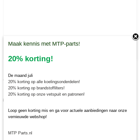
Maak kennis met MTP-parts!
20% korting!
Paddle Muratori klepel
Muratori Paddle klepel Nieuwe paddle klepel geschikt voor de…
De maand juli
€ 10,16
20% korting op alle koelingsonderdelen!
20% korting op brandstoffilters!
✓
Op voorraad
20% korting op onze vetspuit en patronen!
IN WINKELWAGEN
Loop geen korting mis en ga voor actuele aanbiedingen naar onze
vernieuwde webshop!
MTP Parts.nl