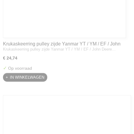
Krukaskeerring pulley zijde Yanmar YT / YM / EF / John
Krukaskeerring pulley zijde Yanmar YT / YM / EF / John Deere…
Deere - 119934-01800
€ 24,74
✓
Op voorraad
IN WINKELWAGEN