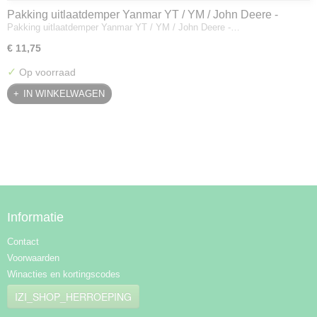
Pakking uitlaatdemper Yanmar YT / YM / John Deere -
Pakking uitlaatdemper Yanmar YT / YM / John Deere -…
128300-13230
€ 11,75
✓
Op voorraad
IN WINKELWAGEN
Informatie
Contact
Voorwaarden
Winacties en kortingscodes
IZI_SHOP_HERROEPING