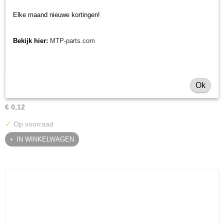
Elke maand nieuwe kortingen!
Bekijk hier:
MTP-parts.com
Klepelmoer Muratori M31 series
Ok
Klepelmoer Muratori M31 series Klepelmoer voor de standaard…
€ 0,12
✓
Op voorraad
IN WINKELWAGEN