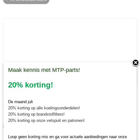
Maak kennis met MTP-parts!
20% korting!
Borstelelement Rumex veegmachine 75 cm
Borstelelement Rumex veegmachine 75 cm Geschikt voor de…
De maand juli
€ 205,70
20% korting op alle koelingsonderdelen!
20% korting op brandstoffilters!
✓
Op voorraad
20% korting op onze vetspuit en patronen!
IN WINKELWAGEN
Loop geen korting mis en ga voor actuele aanbiedingen naar onze