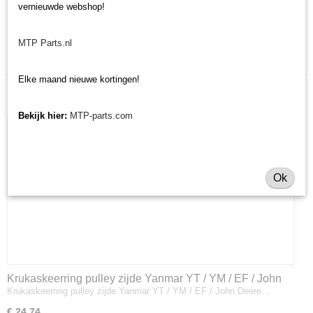
vernieuwde webshop!
Laatst toegevoegd
MTP Parts.nl
Elke maand nieuwe kortingen!
Bekijk hier:
MTP-parts.com
Ok
Krukaskeerring pulley zijde Yanmar YT / YM / EF / John
Krukaskeerring pulley zijde Yanmar YT / YM / EF / John Deere…
Deere - 119934-01800
€ 24,74