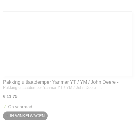
Pakking uitlaatdemper Yanmar YT / YM / John Deere -
Pakking uitlaatdemper Yanmar YT / YM / John Deere -…
128300-13230
€ 11,75
✓
Op voorraad
IN WINKELWAGEN