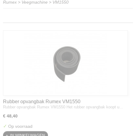
Rumex
>
Veegmachine
>
VM1550
Rubber opvangbak Rumex VM1550
Rubber opvangbak Rumex VM1550 Het rubber opvangbak koopt u…
€ 48,40
✓
Op voorraad
IN WINKELWAGEN