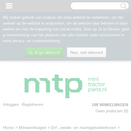
Wij maken gebruik van cookies om onze website te verbeteren, om het
verkeer op de website te analyseren, om de website naar behoren te laten
werken en voor de koppeling met social media. Door op Ja te klikken, geef
je toestemming voor het plaatsen van alle cookies zoals omschreven in
onze privacy- en cookieverklaring.
Ja, ik ga akkoord
Nee, niet akkoord
Inloggen
Registreren
UW WINKELWAGEN
Geen producten
(0)
Home
>
Miniwerktuigen
>
Erf-, weide- en manegetoebehoren
>