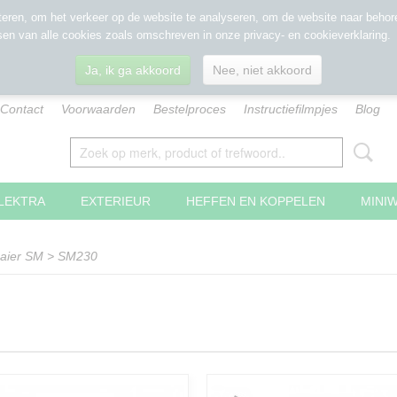
eren, om het verkeer op de website te analyseren, om de website naar behore
sen van alle cookies zoals omschreven in onze privacy- en cookieverklaring.
Ja, ik ga akkoord
Nee, niet akkoord
Contact
Voorwaarden
Bestelproces
Instructiefilmpjes
Blog
LEKTRA
EXTERIEUR
HEFFEN EN KOPPELEN
MINI
aier SM
>
SM230