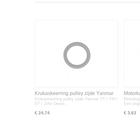
Krukaskeerring pulley zijde Yanmar
Motork
Krukaskeerring pulley zijde Yanmar YT / YM /
Motorkap
YT / YM / EF / John Deere - 119934-
1A832
EF / John Deere…
Een orig
01800
€ 24,74
€ 3,63