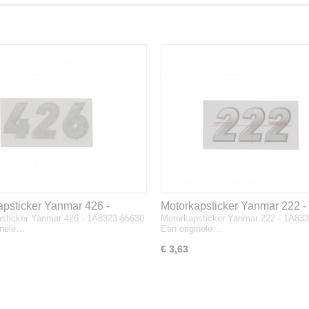
apsticker Yanmar 426 -
Motorkapsticker Yanmar 222 -
sticker Yanmar 426 - 1A8323-65630
Motorkapsticker Yanmar 222 - 1A83
3-65630
1A8333-65610
inele…
Een originele…
€ 3,63