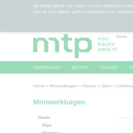
Wij maken gebruik van cookies om onze website te verbet
Door op Ja te klikken, geef je toestemming voor het plaat
Home
ONDERHOUD
MOTOR
CHASSIS
E
Home
>
Miniwerktuigen
>
Maaien
>
Sitrex
>
Cirkelma
Miniwerktuigen
Maaien
Majar
Morgnieux