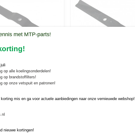
ennis met MTP-parts!
orting!
maaiermes Sitrex
Mulchmes Sitrex SM150/SM2
uli
aaiermes Sitrex SM150/SM230 Mes
Mulchmes Sitrex SM150/SM230 Mu
/SM230
g op alle koelingsonderdelen!
rex…
voor Sitrex-maaiers type…
g op brandstoffilters!
€ 36,42
g op onze vetspuit en patronen!
 korting mis en ga voor actuele aanbiedingen naar onze vernieuwde webshop!
.nl
d nieuwe kortingen!