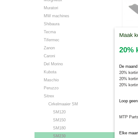
Muratori
MW machines
Shibaura
Tecma
Maak k
Tifermec
Zanon
20% k
Caroni
Del Morino
Cirkel
De maand j
Cirkelm
SM150
Kubota
20% kortin
voor Sit
20% kortin
Maschio
€ 45,45
20% kortin
Peruzzo
Sitrex
Loop geen
Cirkelmaaier SM
SM120
MTP Parts
SM150
SM180
Elke maan
SM230