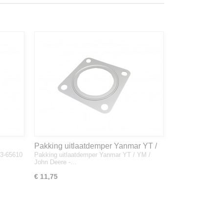
Pakking uitlaatdemper Yanmar YT /
33-65610
Pakking uitlaatdemper Yanmar YT / YM /
YM / John Deere - 128300-13230
John Deere -…
€ 11,75