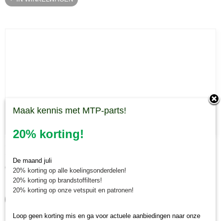
Maak kennis met MTP-parts!
20% korting!
Spanrol V-snaar Majar RBRM klepelmaaier
Spanrol V-snaar Majar RBRM klepelmaaier De spanrol voor…
De maand juli
€ 93,84
20% korting op alle koelingsonderdelen!
20% korting op brandstoffilters!
✓
Op voorraad
20% korting op onze vetspuit en patronen!
IN WINKELWAGEN
Loop geen korting mis en ga voor actuele aanbiedingen naar onze