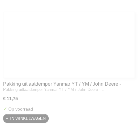
Pakking uitlaatdemper Yanmar YT / YM / John Deere -
Pakking uitlaatdemper Yanmar YT / YM / John Deere -…
128300-13230
€ 11,75
✓
Op voorraad
IN WINKELWAGEN