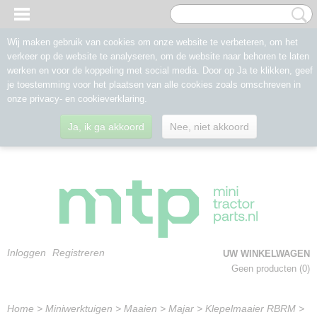
Wij maken gebruik van cookies om onze website te verbeteren, om het
verkeer op de website te analyseren, om de website naar behoren te laten
werken en voor de koppeling met social media. Door op Ja te klikken, geef
je toestemming voor het plaatsen van alle cookies zoals omschreven in
onze privacy- en cookieverklaring.
Ja, ik ga akkoord
Nee, niet akkoord
Inloggen
Registreren
UW WINKELWAGEN
Geen producten
(0)
Home
>
Miniwerktuigen
>
Maaien
>
Majar
>
Klepelmaaier RBRM
>