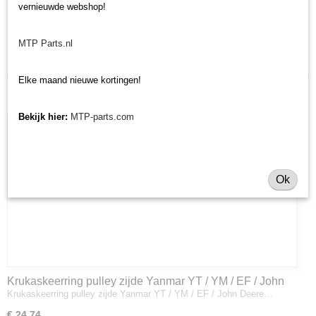
vernieuwde webshop!
Laatst toegevoegd
MTP Parts.nl
Elke maand nieuwe kortingen!
Bekijk hier:
MTP-parts.com
Ok
Krukaskeerring pulley zijde Yanmar YT / YM / EF / John
Krukaskeerring pulley zijde Yanmar YT / YM / EF / John Deere…
Deere - 119934-01800
€ 24,74