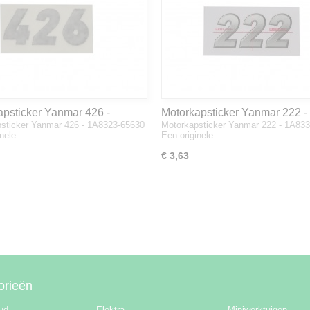
apsticker Yanmar 426 -
Motorkapsticker Yanmar 222 -
sticker Yanmar 426 - 1A8323-65630
Motorkapsticker Yanmar 222 - 1A83
3-65630
1A8333-65610
inele…
Een originele…
€ 3,63
orieën
ud
Elektra
Miniwerktuigen