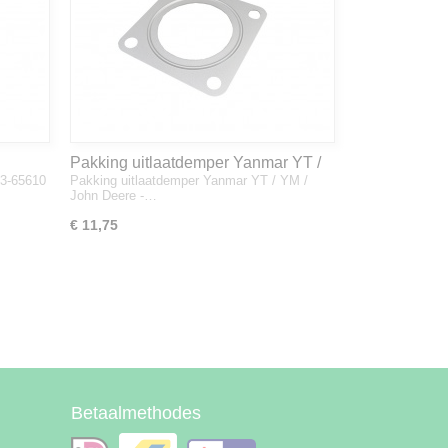
Pakking uitlaatdemper Yanmar YT /
33-65610
Pakking uitlaatdemper Yanmar YT / YM /
YM / John Deere - 128300-13230
John Deere -…
€ 11,75
Betaalmethodes