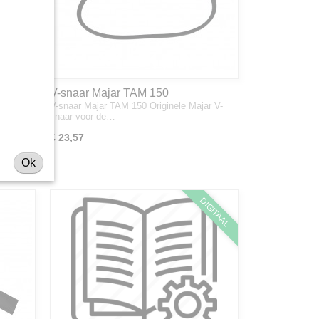
V-snaar Majar TAM 150
gen,
V-snaar Majar TAM 150 Originele Majar V-
snaar voor de…
€ 23,57
Ok
DIGITAAL