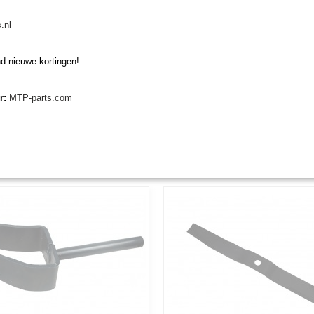
.nl
d nieuwe kortingen!
r Majar TAM 3 mes maaier
Stelring Majar
er:
MTP-parts.com
 Majar TAM 3 mes maaier Mesmoer
Stelring Majar Originele Majar stelrin
 voor de…
diameter binnen…
€ 3,24