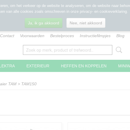
eren, om het verkeer op de website te analyseren, om de website naar behore
sen van alle cookies zoals omschreven in onze privacy- en cookieverklaring.
Ja, ik ga akkoord
Nee, niet akkoord
Contact
Voorwaarden
Bestelproces
Instructiefilmpjes
Blog
LEKTRA
EXTERIEUR
HEFFEN EN KOPPELEN
MINI
aaier TAM
>
TAM150