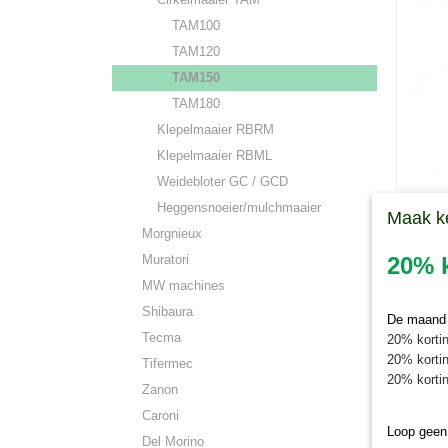
TAM100
TAM120
TAM150
TAM180
Klepelmaaier RBRM
Klepelmaaier RBML
Weidebloter GC / GCD
Heggensnoeier/mulchmaaier
Wielvo
Maak k
Wielvork
cirkelm
Morgnieux
Het wiel
Muratori
20% k
€ 209,1
MW machines
Shibaura
De maand j
Tecma
20% kortin
20% kortin
Tifermec
20% kortin
Zanon
Caroni
Loop geen
Del Morino