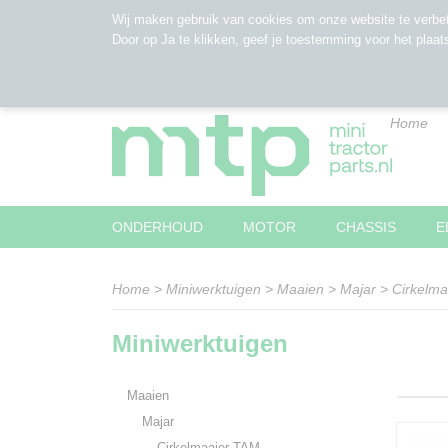
Wij maken gebruik van cookies om onze website te verbet
Door op Ja te klikken, geef je toestemming voor het plaat
Home
ONDERHOUD
MOTOR
CHASSIS
E
Home
>
Miniwerktuigen
>
Maaien
>
Majar
>
Cirkelm
Miniwerktuigen
Maaien
Majar
Cirkelmaaier TAM