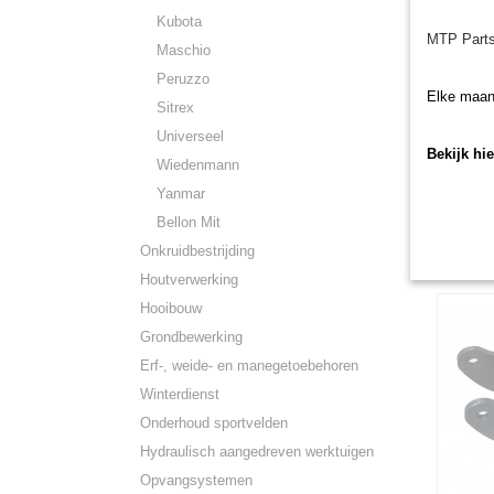
Kubota
MTP Parts
Maschio
Peruzzo
Elke maan
Sitrex
Universeel
Mesmoe
Bekijk hi
Mesmoer
Wiedenmann
geschikt
Yanmar
€ 3,02
Bellon Mit
Onkruidbestrijding
Houtverwerking
Hooibouw
Grondbewerking
Erf-, weide- en manegetoebehoren
Winterdienst
Onderhoud sportvelden
Hydraulisch aangedreven werktuigen
Opvangsystemen