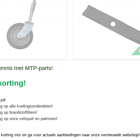
rk compleet Majar TAM
Mulchmes Majar TAM
ennis met MTP-parts!
 compleet Majar TAM cirkelmaaiers
Mulchmes Majar TAM cirkelmaaiers
aaiers
vork…
Mulchmessen voor de Majar…
orting!
0
€ 32,59
uli
g op alle koelingsonderdelen!
g op brandstoffilters!
g op onze vetspuit en patronen!
 korting mis en ga voor actuele aanbiedingen naar onze vernieuwde webshop!