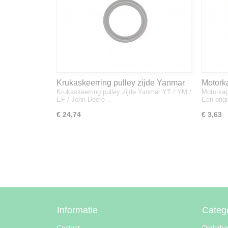
Krukaskeerring pulley zijde Yanmar
Motork
Krukaskeerring pulley zijde Yanmar YT / YM /
Motorkap
YT / YM / EF / John Deere - 119934-
1A832
EF / John Deere…
Een orig
01800
€ 24,74
€ 3,63
Informatie
Categ
Contact
Onderho