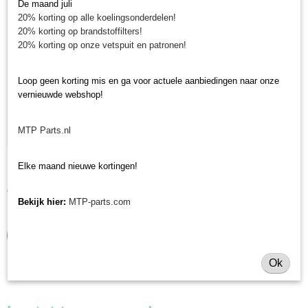
De maand juli
20% korting op alle koelingsonderdelen!
20% korting op brandstoffilters!
20% korting op onze vetspuit en patronen!
Loop geen korting mis en ga voor actuele aanbiedingen naar onze
vernieuwde webshop!
MTP Parts.nl
Mes Morgnieux weidebloter GA1450/GE1450
Elke maand nieuwe kortingen!
Mes Morgnieux weidebloters Mes voor de Morgnieux…
€ 102,33
Bekijk hier:
MTP-parts.com
✓
Op voorraad
IN WINKELWAGEN
Ok