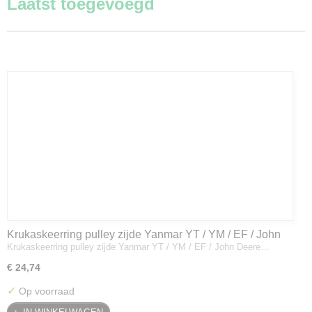
Laatst toegevoegd
Krukaskeerring pulley zijde Yanmar YT / YM / EF / John
Krukaskeerring pulley zijde Yanmar YT / YM / EF / John Deere…
Deere - 119934-01800
€ 24,74
✓
Op voorraad