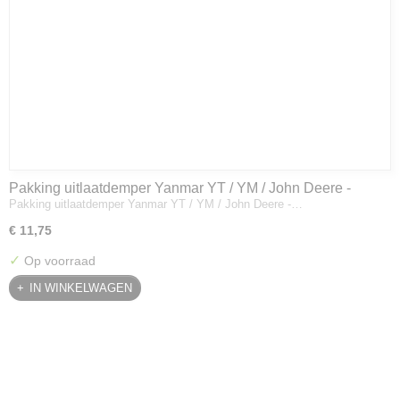
Pakking uitlaatdemper Yanmar YT / YM / John Deere -
Pakking uitlaatdemper Yanmar YT / YM / John Deere -…
128300-13230
€ 11,75
✓
Op voorraad
IN WINKELWAGEN