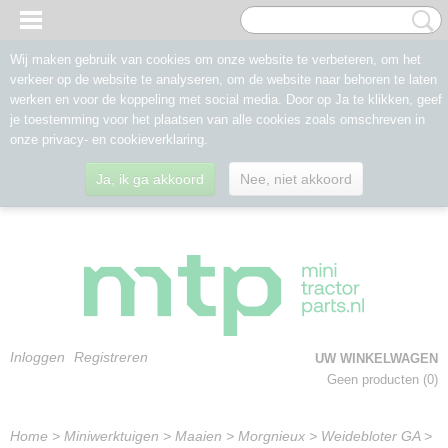
Wij maken gebruik van cookies om onze website te verbeteren, om het
verkeer op de website te analyseren, om de website naar behoren te laten
werken en voor de koppeling met social media. Door op Ja te klikken, geef
je toestemming voor het plaatsen van alle cookies zoals omschreven in
onze privacy- en cookieverklaring.
Ja, ik ga akkoord
Nee, niet akkoord
Inloggen
Registreren
UW WINKELWAGEN
Geen producten
(0)
Home
>
Miniwerktuigen
>
Maaien
>
Morgnieux
>
Weidebloter GA
>