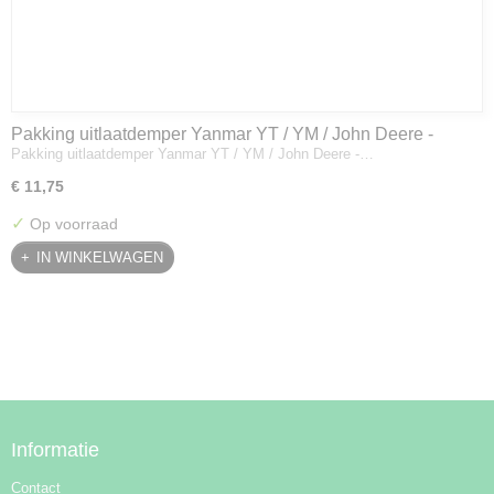
Pakking uitlaatdemper Yanmar YT / YM / John Deere -
Pakking uitlaatdemper Yanmar YT / YM / John Deere -…
128300-13230
€ 11,75
✓
Op voorraad
IN WINKELWAGEN
Informatie
Contact