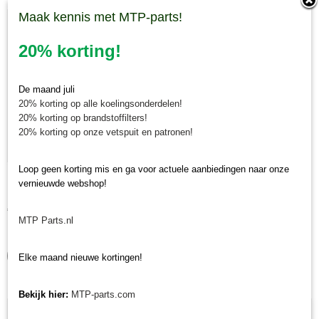
Maak kennis met MTP-parts!
20% korting!
De maand juli
20% korting op alle koelingsonderdelen!
20% korting op brandstoffilters!
20% korting op onze vetspuit en patronen!
Loop geen korting mis en ga voor actuele aanbiedingen naar onze
Krukaskeerring pulley zijde Yanmar YT / YM / EF / John
vernieuwde webshop!
Krukaskeerring pulley zijde Yanmar YT / YM / EF / John Deere…
Deere - 119934-01800
€ 24,74
MTP Parts.nl
✓
Op voorraad
IN WINKELWAGEN
Elke maand nieuwe kortingen!
Bekijk hier:
MTP-parts.com