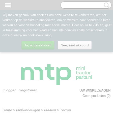
Wij maken gebruik van cookies om onze website te verbeteren, om het
verkeer op de website te analyseren, om de website naar behoren te laten
werken en voor de koppeling met social media. Door op Ja te klikken, geef
je toestemming voor het plaatsen van alle cookies zoals omschreven in
onze privacy- en cookieverklaring.
Ja, ik ga akkoord
Nee, niet akkoord
Inloggen
Registreren
UW WINKELWAGEN
Geen producten
(0)
Home
>
Miniwerktuigen
>
Maaien
>
Tecma