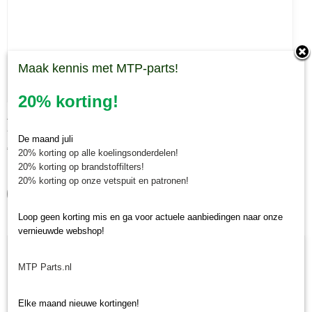
Maak kennis met MTP-parts!
20% korting!
Afdichtingskit hydromotor 20 cc
Afdichtingskit hydromotor 20 cc Deze afdichtingskit is…
De maand juli
€ 168,17
20% korting op alle koelingsonderdelen!
20% korting op brandstoffilters!
✓
Op voorraad
20% korting op onze vetspuit en patronen!
IN WINKELWAGEN
Loop geen korting mis en ga voor actuele aanbiedingen naar onze
vernieuwde webshop!
MTP Parts.nl
Elke maand nieuwe kortingen!