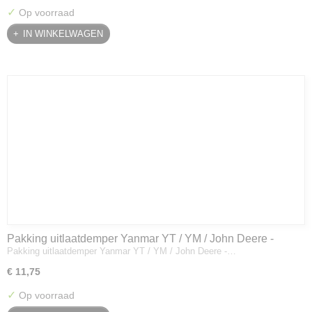
✓
Op voorraad
IN WINKELWAGEN
Pakking uitlaatdemper Yanmar YT / YM / John Deere -
Pakking uitlaatdemper Yanmar YT / YM / John Deere -…
128300-13230
€ 11,75
✓
Op voorraad