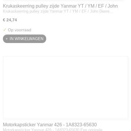
Krukaskeerring pulley zijde Yanmar YT / YM / EF / John
Krukaskeerring pulley zijde Yanmar YT / YM / EF / John Deere…
Deere - 119934-01800
€ 24,74
✓
Op voorraad
IN WINKELWAGEN
Motorkapsticker Yanmar 426 - 1A8323-65630
Motorkapsticker Yanmar 426 - 1A8323-65630 Een originele…