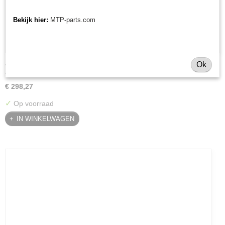
Bekijk hier:
MTP-parts.com
Afdichtingskit hydromotor 26 cc
Ok
Afdichtingskit hydromotor 26 cc Deze afdichtingskit is…
€ 298,27
✓
Op voorraad
IN WINKELWAGEN