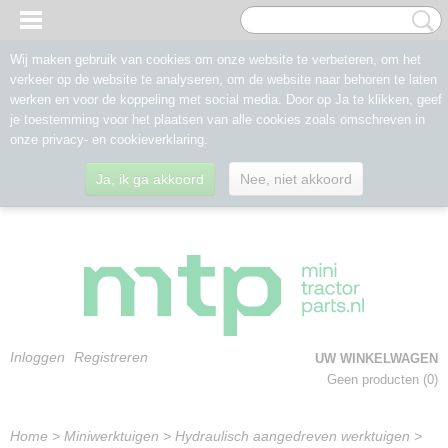
Wij maken gebruik van cookies om onze website te verbeteren, om het
verkeer op de website te analyseren, om de website naar behoren te laten
werken en voor de koppeling met social media. Door op Ja te klikken, geef
je toestemming voor het plaatsen van alle cookies zoals omschreven in
onze privacy- en cookieverklaring.
Ja, ik ga akkoord
Nee, niet akkoord
Inloggen
Registreren
UW WINKELWAGEN
Geen producten
(0)
Home
>
Miniwerktuigen
>
Hydraulisch aangedreven werktuigen
>