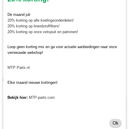
De maand juli
20% korting op alle koelingsonderdelen!
20% korting op brandstoffilters!
20% korting op onze vetspuit en patronen!
Loop geen korting mis en ga voor actuele aanbiedingen naar onze
Lager onder Tecma / Gamo
vernieuwde webshop!
Lager onder Tecma / Gamo Lager voor Tecma of Gamo…
€ 15,29
MTP Parts.nl
✓
Op voorraad
IN WINKELWAGEN
Elke maand nieuwe kortingen!
Bekijk hier:
MTP-parts.com
Ok