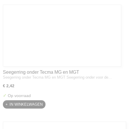
Seegerring onder Tecma MG en MGT
Seegerring onder Tecma MG en MGT Seegerring onder voor de…
€ 2,42
✓
Op voorraad
IN WINKELWAGEN