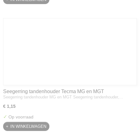
Seegerring tandenhouder Tecma MG en MGT
Seegerring tandenhouder MG en MGT Seegerring tandenhouder,…
€ 1,15
✓
Op voorraad
IN WINKELWAGEN