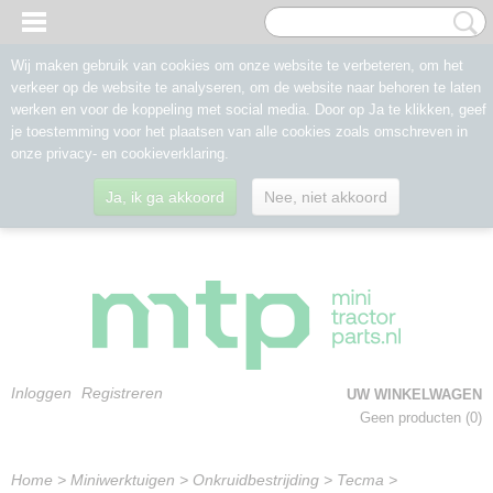
Wij maken gebruik van cookies om onze website te verbeteren, om het
verkeer op de website te analyseren, om de website naar behoren te laten
werken en voor de koppeling met social media. Door op Ja te klikken, geef
je toestemming voor het plaatsen van alle cookies zoals omschreven in
onze privacy- en cookieverklaring.
Ja, ik ga akkoord
Nee, niet akkoord
Inloggen
Registreren
UW WINKELWAGEN
Geen producten
(0)
Home
>
Miniwerktuigen
>
Onkruidbestrijding
>
Tecma
>