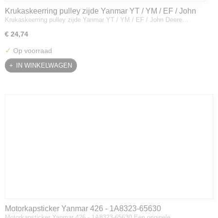
Krukaskeerring pulley zijde Yanmar YT / YM / EF / John
Krukaskeerring pulley zijde Yanmar YT / YM / EF / John Deere…
Deere - 119934-01800
€ 24,74
✓
Op voorraad
IN WINKELWAGEN
Motorkapsticker Yanmar 426 - 1A8323-65630
Motorkapsticker Yanmar 426 - 1A8323-65630 Een originele…