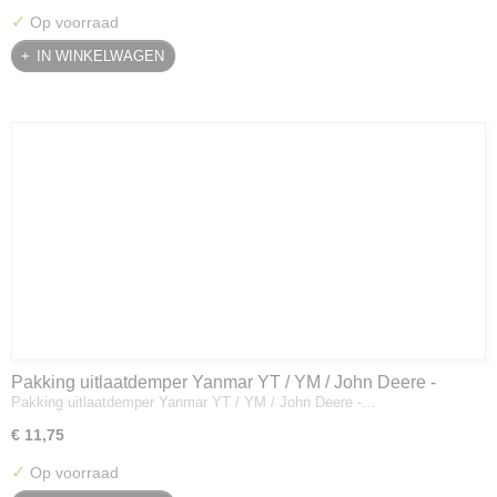
✓
Op voorraad
IN WINKELWAGEN
Pakking uitlaatdemper Yanmar YT / YM / John Deere -
Pakking uitlaatdemper Yanmar YT / YM / John Deere -…
128300-13230
€ 11,75
✓
Op voorraad