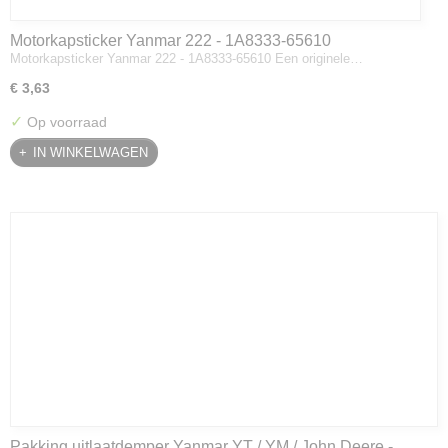
Motorkapsticker Yanmar 222 - 1A8333-65610
Motorkapsticker Yanmar 222 - 1A8333-65610 Een originele…
€ 3,63
✓
Op voorraad
IN WINKELWAGEN
Pakking uitlaatdemper Yanmar YT / YM / John Deere -