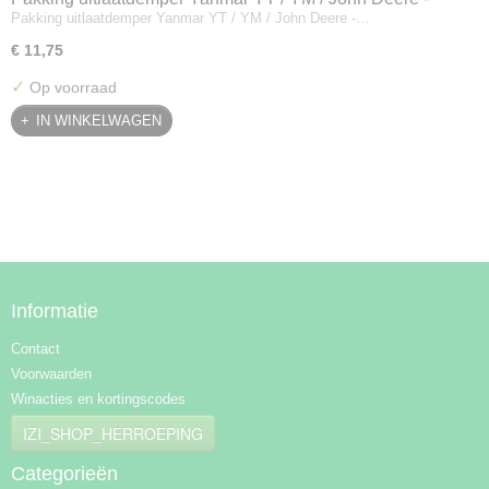
Pakking uitlaatdemper Yanmar YT / YM / John Deere -…
128300-13230
€ 11,75
✓
Op voorraad
IN WINKELWAGEN
Informatie
Contact
Voorwaarden
Winacties en kortingscodes
IZI_SHOP_HERROEPING
Categorieën