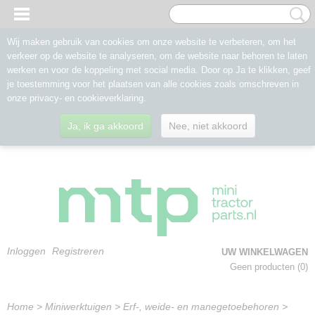
Wij maken gebruik van cookies om onze website te verbeteren, om het
verkeer op de website te analyseren, om de website naar behoren te laten
werken en voor de koppeling met social media. Door op Ja te klikken, geef
je toestemming voor het plaatsen van alle cookies zoals omschreven in
onze privacy- en cookieverklaring.
Ja, ik ga akkoord
Nee, niet akkoord
Inloggen
Registreren
UW WINKELWAGEN
Geen producten
(0)
Home
>
Miniwerktuigen
>
Erf-, weide- en manegetoebehoren
>