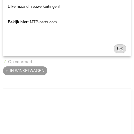
Elke maand nieuwe kortingen!
Bekijk hier:
MTP-parts.com
Krukaskeerring pulley zijde Yanmar YT / YM / EF / John
Krukaskeerring pulley zijde Yanmar YT / YM / EF / John Deere…
Deere - 119934-01800
Ok
€ 24,74
✓
Op voorraad
IN WINKELWAGEN