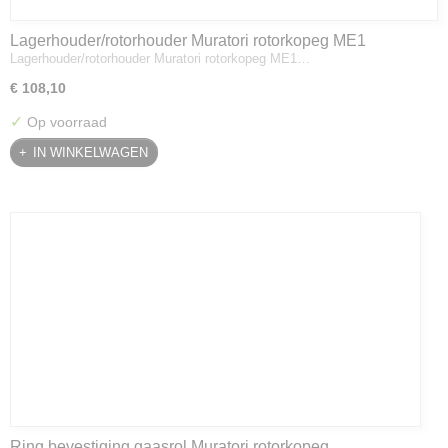
Lagerhouder/rotorhouder Muratori rotorkopeg ME1
Lagerhouder/rotorhouder Muratori rotorkopeg ME1…
€ 108,10
✓
Op voorraad
IN WINKELWAGEN
Ring bevestiging gaasrol Muratori rotorkopeg