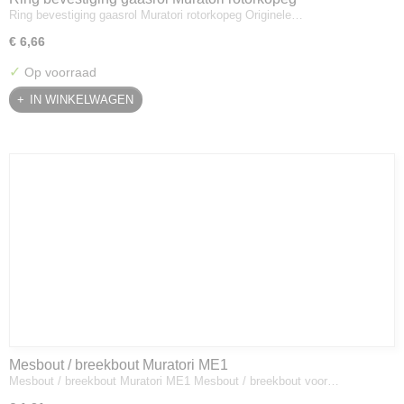
Ring bevestiging gaasrol Muratori rotorkopeg Originele…
€ 6,66
✓
Op voorraad
IN WINKELWAGEN
Mesbout / breekbout Muratori ME1
Mesbout / breekbout Muratori ME1 Mesbout / breekbout voor…