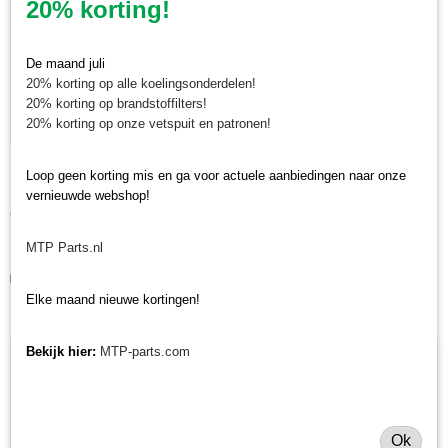
20% korting!
De maand juli
20% korting op alle koelingsonderdelen!
20% korting op brandstoffilters!
20% korting op onze vetspuit en patronen!
Complete zijrotor Muratori rotorkopeg ME1
Loop geen korting mis en ga voor actuele aanbiedingen naar onze
Complete zijrotor Muratori rotorkopeg ME1 Zijrotor voor…
vernieuwde webshop!
€ 204,97
✓
Op voorraad
MTP Parts.nl
IN WINKELWAGEN
Elke maand nieuwe kortingen!
Bekijk hier:
MTP-parts.com
Ok