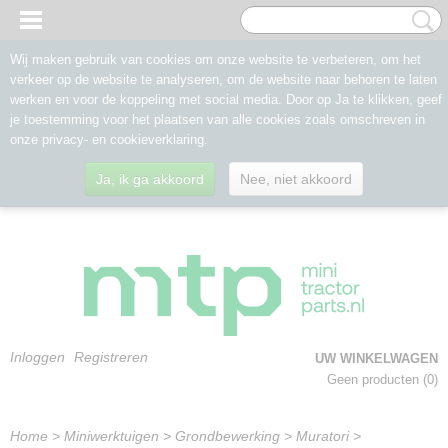
Wij maken gebruik van cookies om onze website te verbeteren, om het
verkeer op de website te analyseren, om de website naar behoren te laten
werken en voor de koppeling met social media. Door op Ja te klikken, geef
je toestemming voor het plaatsen van alle cookies zoals omschreven in
onze privacy- en cookieverklaring.
Ja, ik ga akkoord
Nee, niet akkoord
Inloggen
Registreren
UW WINKELWAGEN
Geen producten
(0)
Home
>
Miniwerktuigen
>
Grondbewerking
>
Muratori
>