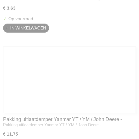
€ 3,63
✓
Op voorraad
IN WINKELWAGEN
Pakking uitlaatdemper Yanmar YT / YM / John Deere -
Pakking uitlaatdemper Yanmar YT / YM / John Deere -…
128300-13230
€ 11,75