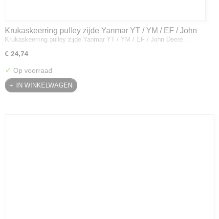
Krukaskeerring pulley zijde Yanmar YT / YM / EF / John
Krukaskeerring pulley zijde Yanmar YT / YM / EF / John Deere…
Deere - 119934-01800
€ 24,74
✓
Op voorraad
IN WINKELWAGEN