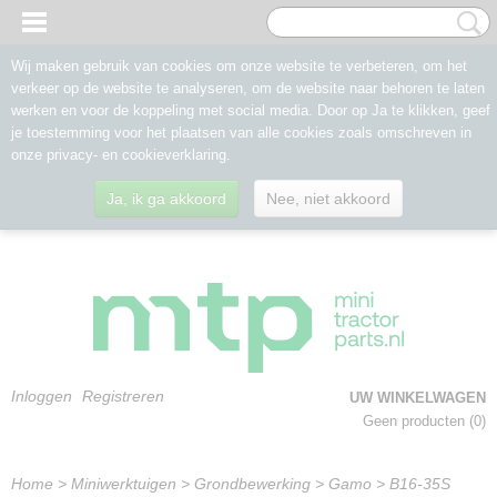
Wij maken gebruik van cookies om onze website te verbeteren, om het
verkeer op de website te analyseren, om de website naar behoren te laten
werken en voor de koppeling met social media. Door op Ja te klikken, geef
je toestemming voor het plaatsen van alle cookies zoals omschreven in
onze privacy- en cookieverklaring.
Ja, ik ga akkoord
Nee, niet akkoord
Inloggen
Registreren
UW WINKELWAGEN
Geen producten
(0)
Home
>
Miniwerktuigen
>
Grondbewerking
>
Gamo
>
B16-35S