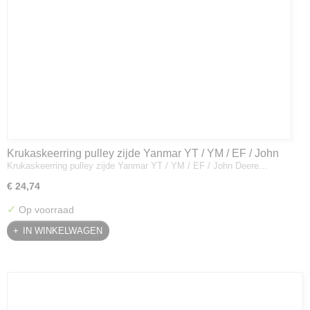
Krukaskeerring pulley zijde Yanmar YT / YM / EF / John
Krukaskeerring pulley zijde Yanmar YT / YM / EF / John Deere…
Deere - 119934-01800
€ 24,74
✓
Op voorraad
IN WINKELWAGEN