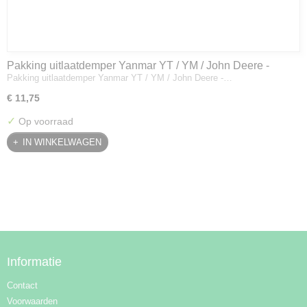
Pakking uitlaatdemper Yanmar YT / YM / John Deere -
Pakking uitlaatdemper Yanmar YT / YM / John Deere -…
128300-13230
€ 11,75
✓
Op voorraad
IN WINKELWAGEN
Informatie
Contact
Voorwaarden