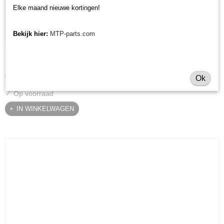
Elke maand nieuwe kortingen!
Bekijk hier:
MTP-parts.com
Krukaskeerring pulley zijde Yanmar YT / YM / EF / John
Krukaskeerring pulley zijde Yanmar YT / YM / EF / John Deere…
Deere - 119934-01800
€ 24,74
Ok
✓
Op voorraad
IN WINKELWAGEN