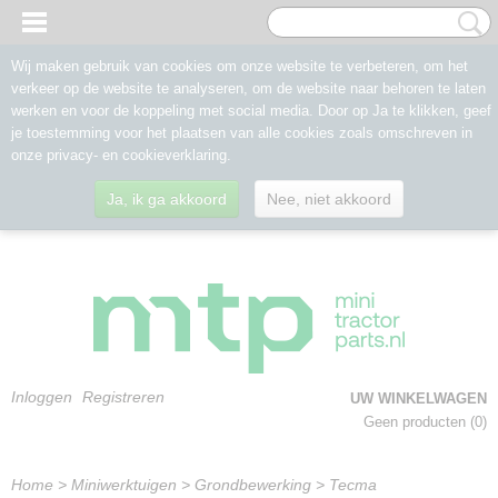
Wij maken gebruik van cookies om onze website te verbeteren, om het
verkeer op de website te analyseren, om de website naar behoren te laten
werken en voor de koppeling met social media. Door op Ja te klikken, geef
je toestemming voor het plaatsen van alle cookies zoals omschreven in
onze privacy- en cookieverklaring.
Ja, ik ga akkoord
Nee, niet akkoord
Inloggen
Registreren
UW WINKELWAGEN
Geen producten
(0)
Home
>
Miniwerktuigen
>
Grondbewerking
>
Tecma