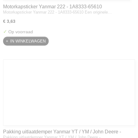
Motorkapsticker Yanmar 222 - 1A8333-65610
Motorkapsticker Yanmar 222 - 1A8333-65610 Een originele…
€ 3,63
✓
Op voorraad
IN WINKELWAGEN
Pakking uitlaatdemper Yanmar YT / YM / John Deere -
Pakking uitlaatdemper Yanmar YT / YM / John Deere -…
128300-13230