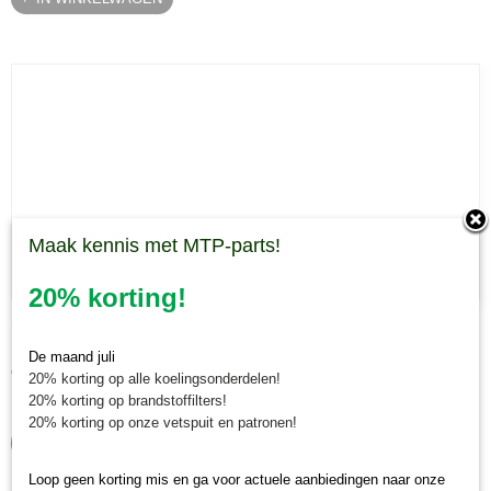
Maak kennis met MTP-parts!
20% korting!
Slijtbus mes Morgnieux weidebloter
Slijtbus mes Morgnieux weidebloter Slijtbus voor het mes van…
De maand juli
€ 12,20
20% korting op alle koelingsonderdelen!
20% korting op brandstoffilters!
✓
Op voorraad
20% korting op onze vetspuit en patronen!
IN WINKELWAGEN
Loop geen korting mis en ga voor actuele aanbiedingen naar onze