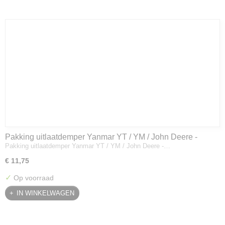
Pakking uitlaatdemper Yanmar YT / YM / John Deere -
Pakking uitlaatdemper Yanmar YT / YM / John Deere -…
128300-13230
€ 11,75
✓
Op voorraad
IN WINKELWAGEN