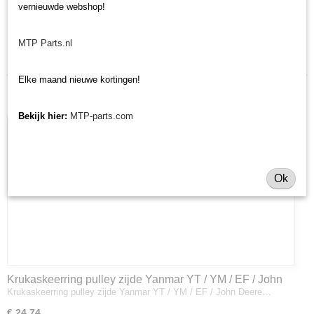
vernieuwde webshop!
Laatst toegevoegd
MTP Parts.nl
Elke maand nieuwe kortingen!
Bekijk hier:
MTP-parts.com
Ok
Krukaskeerring pulley zijde Yanmar YT / YM / EF / John
Krukaskeerring pulley zijde Yanmar YT / YM / EF / John Deere…
Deere - 119934-01800
€ 24,74