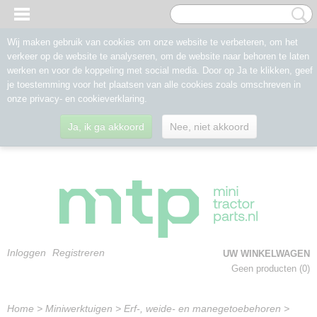
Wij maken gebruik van cookies om onze website te verbeteren, om het
verkeer op de website te analyseren, om de website naar behoren te laten
werken en voor de koppeling met social media. Door op Ja te klikken, geef
je toestemming voor het plaatsen van alle cookies zoals omschreven in
onze privacy- en cookieverklaring.
Ja, ik ga akkoord
Nee, niet akkoord
Inloggen
Registreren
UW WINKELWAGEN
Geen producten
(0)
Home
>
Miniwerktuigen
>
Erf-, weide- en manegetoebehoren
>