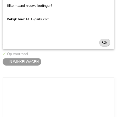
Elke maand nieuwe kortingen!
Bekijk hier:
MTP-parts.com
Krukaskeerring pulley zijde Yanmar YT / YM / EF / John
Krukaskeerring pulley zijde Yanmar YT / YM / EF / John Deere…
Deere - 119934-01800
Ok
€ 24,74
✓
Op voorraad
IN WINKELWAGEN