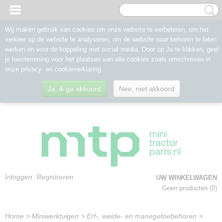
Wij maken gebruik van cookies om onze website te verbeteren, om het
verkeer op de website te analyseren, om de website naar behoren te laten
werken en voor de koppeling met social media. Door op Ja te klikken, geef
je toestemming voor het plaatsen van alle cookies zoals omschreven in
onze privacy- en cookieverklaring.
Ja, ik ga akkoord
Nee, niet akkoord
Inloggen
Registreren
UW WINKELWAGEN
Geen producten
(0)
Home
>
Miniwerktuigen
>
Erf-, weide- en manegetoebehoren
>