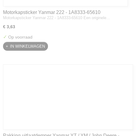
Motorkapsticker Yanmar 222 - 1A8333-65610
Motorkapsticker Yanmar 222 - 1A8333-65610 Een originele…
€ 3,63
✓
Op voorraad
IN WINKELWAGEN
Pakking uitlaatdemper Yanmar YT / YM / John Deere -