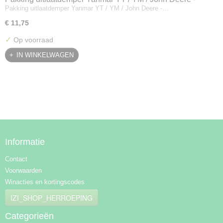
Pakking uitlaatdemper Yanmar YT / YM / John Deere -…
128300-13230
€ 11,75
✓
Op voorraad
IN WINKELWAGEN
Informatie
Contact
Voorwaarden
Winacties en kortingscodes
IZI_SHOP_HERROEPING
Categorieën