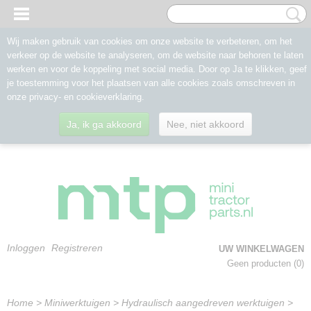
Wij maken gebruik van cookies om onze website te verbeteren, om het
verkeer op de website te analyseren, om de website naar behoren te laten
werken en voor de koppeling met social media. Door op Ja te klikken, geef
je toestemming voor het plaatsen van alle cookies zoals omschreven in
onze privacy- en cookieverklaring.
Ja, ik ga akkoord
Nee, niet akkoord
Inloggen
Registreren
UW WINKELWAGEN
Geen producten
(0)
Home
>
Miniwerktuigen
>
Hydraulisch aangedreven werktuigen
>