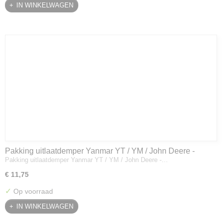
IN WINKELWAGEN
Pakking uitlaatdemper Yanmar YT / YM / John Deere -
Pakking uitlaatdemper Yanmar YT / YM / John Deere -…
128300-13230
€ 11,75
✓
Op voorraad
IN WINKELWAGEN