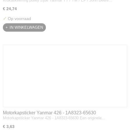
Krukaskeerring pulley zijde Yanmar YT / YM / EF / John Deere…
Deere - 119934-01800
€ 24,74
✓
Op voorraad
IN WINKELWAGEN
Motorkapsticker Yanmar 426 - 1A8323-65630
Motorkapsticker Yanmar 426 - 1A8323-65630 Een originele…
€ 3,63