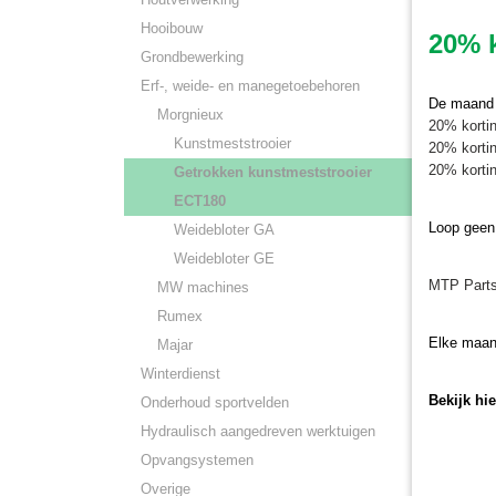
Hooibouw
20% k
Grondbewerking
Erf-, weide- en manegetoebehoren
De maand j
Morgnieux
20% kortin
Kunstmeststrooier
20% kortin
20% kortin
Getrokken kunstmeststrooier
ECT180
Loop geen
Weidebloter GA
Weidebloter GE
MTP Parts
MW machines
Rumex
Elke maan
Majar
Winterdienst
Bekijk hi
Onderhoud sportvelden
Hydraulisch aangedreven werktuigen
Opvangsystemen
Overige