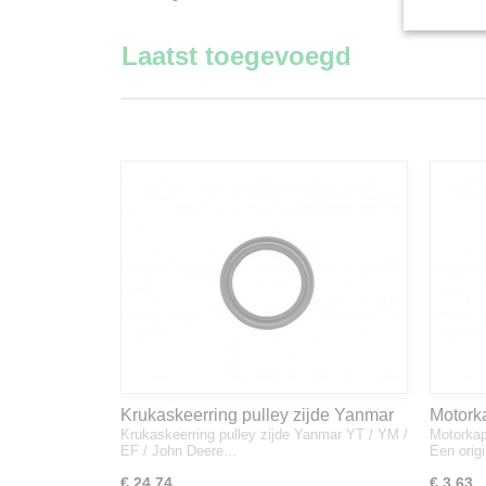
Laatst toegevoegd
Krukaskeerring pulley zijde Yanmar
Motork
Krukaskeerring pulley zijde Yanmar YT / YM /
Motorkap
YT / YM / EF / John Deere - 119934-
1A832
EF / John Deere…
Een orig
01800
€ 24,74
€ 3,63