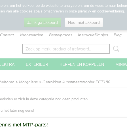
eren, om het verkeer op de website te analyseren, om de website naar behore
sen van alle cookies zoals omschreven in onze privacy- en cookieverklaring.
Ja, ik ga akkoord
Nee, niet akkoord
Contact
Voorwaarden
Bestelproces
Instructiefilmpjes
Blog
LEKTRA
EXTERIEUR
HEFFEN EN KOPPELEN
MINI
ebehoren
>
Morgnieux
>
Getrokken kunstmeststrooier ECT180
evinden er zich in deze categorie nog geen producten.
 u het later nog eens!
ennis met MTP-parts!