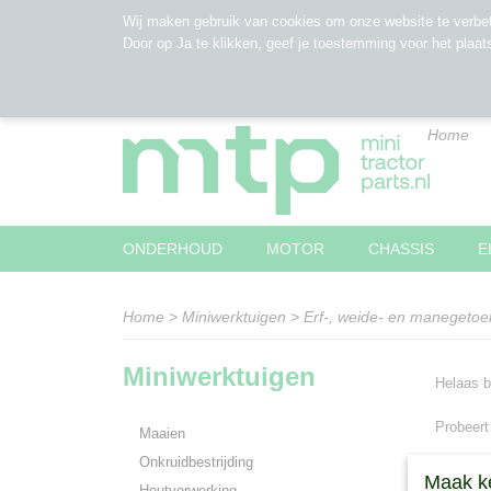
Wij maken gebruik van cookies om onze website te verbet
Door op Ja te klikken, geef je toestemming voor het plaat
Home
ONDERHOUD
MOTOR
CHASSIS
E
Home
>
Miniwerktuigen
>
Erf-, weide- en manegeto
Miniwerktuigen
Helaas b
Probeert
Maaien
Onkruidbestrijding
Maak k
Houtverwerking