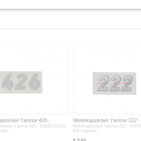
apsticker Yanmar 426 -
Motorkapsticker Yanmar 222 -
sticker Yanmar 426 - 1A8323-65630
Motorkapsticker Yanmar 222 - 1A83
3-65630
1A8333-65610
inele…
Een originele…
€ 3,63