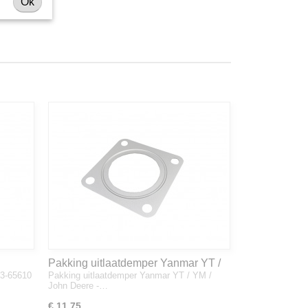
Ok
Pakking uitlaatdemper Yanmar YT /
33-65610
Pakking uitlaatdemper Yanmar YT / YM /
YM / John Deere - 128300-13230
John Deere -…
€ 11,75