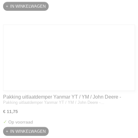
IN WINKELWAGEN
Pakking uitlaatdemper Yanmar YT / YM / John Deere -
Pakking uitlaatdemper Yanmar YT / YM / John Deere -…
128300-13230
€ 11,75
✓
Op voorraad
IN WINKELWAGEN