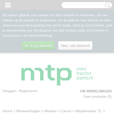
Wij maken gebruik van cookies om onze website te verbeteren, om het
verkeer op de website te analyseren, om de website naar behoren te laten
werken en voor de koppeling met social media. Door op Ja te klikken, geef
je toestemming voor het plaatsen van alle cookies zoals omschreven in
onze privacy- en cookieverklaring.
Ja, ik ga akkoord
Nee, niet akkoord
Inloggen
Registreren
UW WINKELWAGEN
Geen producten
(0)
Home
>
Miniwerktuigen
>
Maaien
>
Caroni
>
Klepelmaaier TL
>