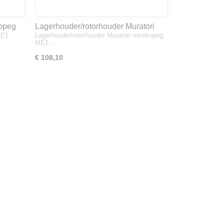
kopeg
Lagerhouder/rotorhouder Muratori
ME1
Lagerhouder/rotorhouder Muratori rotorkopeg
rotorkopeg ME1
ME1…
€ 108,10