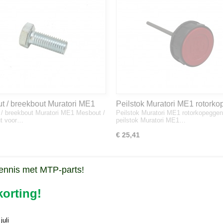
t / breekbout Muratori ME1
Peilstok Muratori ME1 rotork
/ breekbout Muratori ME1 Mesbout /
Peilstok Muratori ME1 rotorkopegge
ut voor…
peilstok Muratori ME1…
€ 25,41
ennis met MTP-parts!
orting!
uli