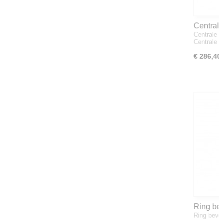
Central
Centrale
ME1
Centrale
€ 286,4
Ring be
Ring bev
rotork