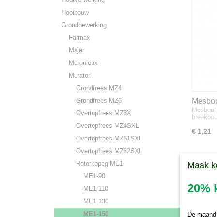
Hooibouw
Grondbewerking
Farmax
Majar
Morgnieux
Muratori
Grondfrees MZ4
Grondfrees MZ6
Mesbou
Mesbout 
Overtopfrees MZ3X
breekbo
Overtopfrees MZ4SXL
€ 1,21
Overtopfrees MZ61SXL
Overtopfrees MZ62SXL
Rotorkopeg ME1
Maak k
ME1-90
20% k
ME1-110
ME1-130
ME1-150
De maand j