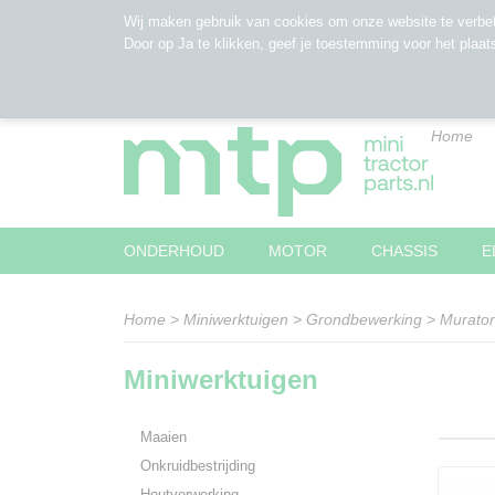
Wij maken gebruik van cookies om onze website te verbet
Door op Ja te klikken, geef je toestemming voor het plaat
Home
ONDERHOUD
MOTOR
CHASSIS
E
Home
>
Miniwerktuigen
>
Grondbewerking
>
Murator
Miniwerktuigen
Maaien
Onkruidbestrijding
Houtverwerking