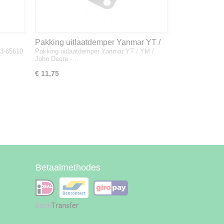
Pakking uitlaatdemper Yanmar YT /
33-65610
Pakking uitlaatdemper Yanmar YT / YM /
YM / John Deere - 128300-13230
John Deere -…
€ 11,75
Betaalmethodes