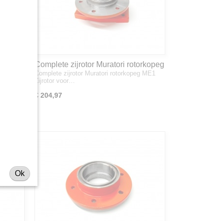
Complete zijrotor Muratori rotorkopeg
r de
Complete zijrotor Muratori rotorkopeg ME1
ME1
Zijrotor voor…
€ 204,97
Ok