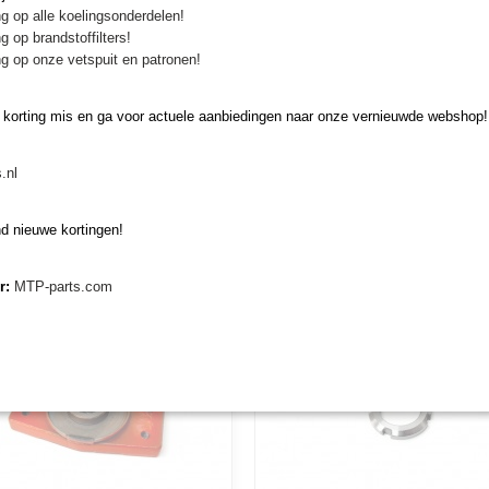
g op alle koelingsonderdelen!
g op brandstoffilters!
g op onze vetspuit en patronen!
 korting mis en ga voor actuele aanbiedingen naar onze vernieuwde webshop!
passend in rotorhouder
Mes Muratori ME1
ssend in rotorhouder Muratori
Mes Muratori ME1 Origineel mes voo
ri rotorkopeg ME1
.nl
peg ME1 Conisch…
Muratori…
€ 23,30
d nieuwe kortingen!
er:
MTP-parts.com