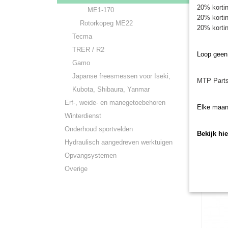
20% kortin
ME1-170
20% kortin
Rotorkopeg ME22
20% kortin
Tecma
TRER / R2
Loop geen
Gamo
Lager 
Lager pa
Japanse freesmessen voor Iseki,
Murato
MTP Parts
rotorko
Kubota, Shibaura, Yanmar
€ 43,28
Erf-, weide- en manegetoebehoren
Elke maan
Winterdienst
Onderhoud sportvelden
Bekijk hi
Hydraulisch aangedreven werktuigen
Opvangsystemen
Overige