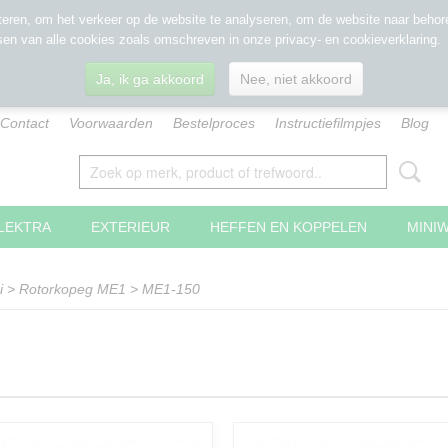
eren, om het verkeer op de website te analyseren, om de website naar behore
sen van alle cookies zoals omschreven in onze privacy- en cookieverklaring.
Ja, ik ga akkoord
Nee, niet akkoord
Contact
Voorwaarden
Bestelproces
Instructiefilmpjes
Blog
LEKTRA
EXTERIEUR
HEFFEN EN KOPPELEN
MINI
i
>
Rotorkopeg ME1
>
ME1-150