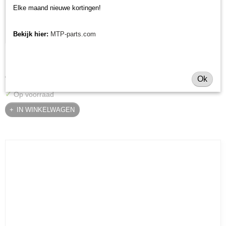
Elke maand nieuwe kortingen!
Bekijk hier:
MTP-parts.com
Krukaskeerring pulley zijde Yanmar YT / YM / EF / John
Krukaskeerring pulley zijde Yanmar YT / YM / EF / John Deere…
Deere - 119934-01800
€ 24,74
Ok
✓
Op voorraad
IN WINKELWAGEN