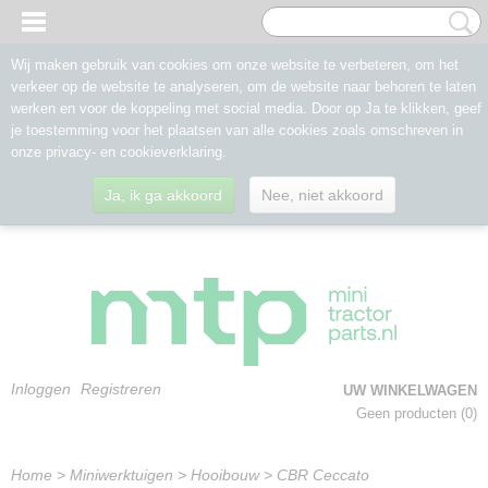
Wij maken gebruik van cookies om onze website te verbeteren, om het
verkeer op de website te analyseren, om de website naar behoren te laten
werken en voor de koppeling met social media. Door op Ja te klikken, geef
je toestemming voor het plaatsen van alle cookies zoals omschreven in
onze privacy- en cookieverklaring.
Ja, ik ga akkoord
Nee, niet akkoord
Inloggen
Registreren
UW WINKELWAGEN
Geen producten
(0)
Home
>
Miniwerktuigen
>
Hooibouw
>
CBR Ceccato