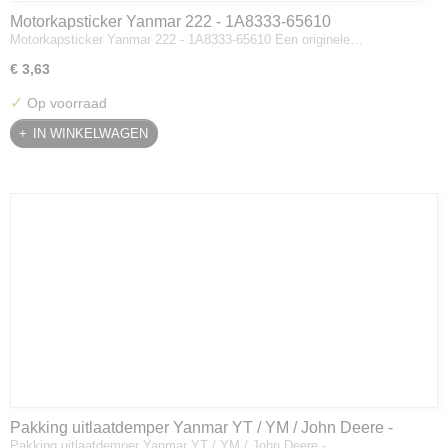
Motorkapsticker Yanmar 222 - 1A8333-65610
Motorkapsticker Yanmar 222 - 1A8333-65610 Een originele…
€ 3,63
✓
Op voorraad
IN WINKELWAGEN
Pakking uitlaatdemper Yanmar YT / YM / John Deere -
Pakking uitlaatdemper Yanmar YT / YM / John Deere -…
128300-13230