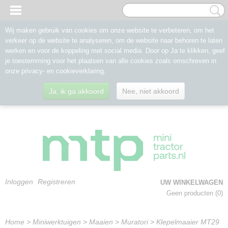
Wij maken gebruik van cookies om onze website te verbeteren, om het
verkeer op de website te analyseren, om de website naar behoren te laten
werken en voor de koppeling met social media. Door op Ja te klikken, geef
je toestemming voor het plaatsen van alle cookies zoals omschreven in
onze privacy- en cookieverklaring.
Ja, ik ga akkoord
Nee, niet akkoord
Inloggen
Registreren
UW WINKELWAGEN
Geen producten
(0)
Home
>
Miniwerktuigen
>
Maaien
>
Muratori
>
Klepelmaaier MT29