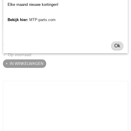
Elke maand nieuwe kortingen!
Bekijk hier:
MTP-parts.com
Krukaskeerring pulley zijde Yanmar YT / YM / EF / John
Krukaskeerring pulley zijde Yanmar YT / YM / EF / John Deere…
Deere - 119934-01800
€ 24,74
Ok
✓
Op voorraad
IN WINKELWAGEN