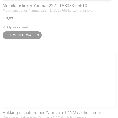
Motorkapsticker Yanmar 222 - 1A8333-65610
Motorkapsticker Yanmar 222 - 1A8333-65610 Een originele…
€ 3,63
✓
Op voorraad
IN WINKELWAGEN
Pakking uitlaatdemper Yanmar YT / YM / John Deere -
Pakking uitlaatdemper Yanmar YT / YM / John Deere -…
128300-13230