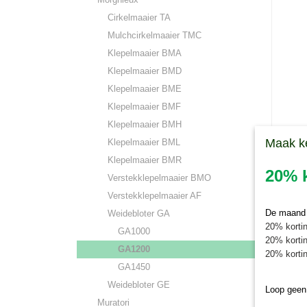
Cirkelmaaier TA
Mulchcirkelmaaier TMC
Klepelmaaier BMA
Klepelmaaier BMD
Klepelmaaier BME
Klepelmaaier BMF
Klepelmaaier BMH
Maak k
Klepelmaaier BML
Slijtb
Slijtbus
Klepelmaaier BMR
voor he
20% k
Verstekklepelmaaier BMO
€ 12,20
Verstekklepelmaaier AF
De maand j
Weidebloter GA
20% kortin
GA1000
20% kortin
GA1200
20% kortin
GA1450
Weidebloter GE
Loop geen
Muratori