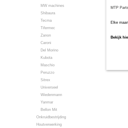
MW machines
MTP Parts
Shibaura
Tecma
Elke maan
Tifermec
Zanon
Bekijk hi
Caroni
Del Morino
Kubota
Maschio
Peruzzo
Sitrex
Universeel
Wiedenmann
Yanmar
Bellon Mit
Onkruidbestrijding
Houtverwerking