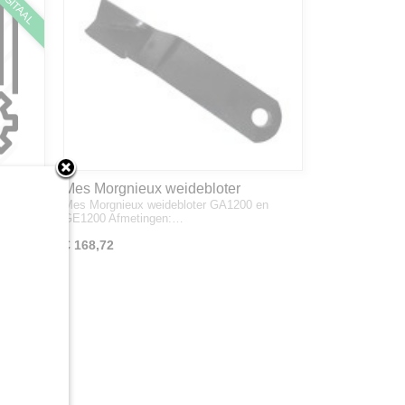
IGITAAL
Mes Morgnieux weidebloter
Mes Morgnieux weidebloter GA1200 en
GA1200/GE1200
GE1200 Afmetingen:…
€ 168,72