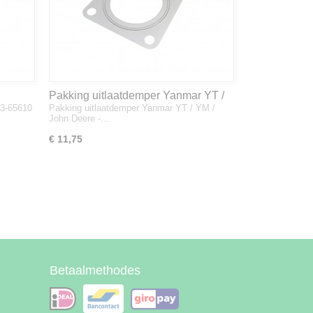
Pakking uitlaatdemper Yanmar YT /
33-65610
Pakking uitlaatdemper Yanmar YT / YM /
YM / John Deere - 128300-13230
John Deere -…
€ 11,75
Betaalmethodes