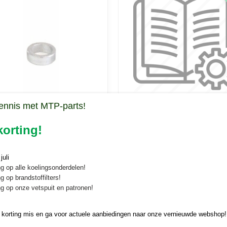
D
ennis met MTP-parts!
us mes Morgnieux weidebloter
Onderdelenlijst Morgnieux
 mes Morgnieux weidebloter Slijtbus
Kunt u een artikel niet vinden in onze
weidebloter GA1200
t mes van…
webshop? Download dan…
orting!
€ 0,00
uli
g op alle koelingsonderdelen!
g op brandstoffilters!
g op onze vetspuit en patronen!
 korting mis en ga voor actuele aanbiedingen naar onze vernieuwde webshop!