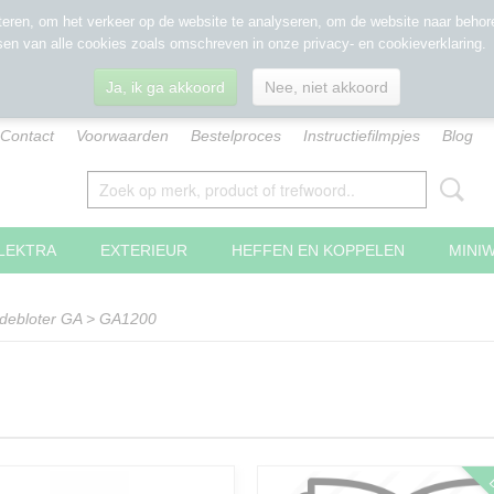
eren, om het verkeer op de website te analyseren, om de website naar behore
sen van alle cookies zoals omschreven in onze privacy- en cookieverklaring.
Ja, ik ga akkoord
Nee, niet akkoord
Contact
Voorwaarden
Bestelproces
Instructiefilmpjes
Blog
LEKTRA
EXTERIEUR
HEFFEN EN KOPPELEN
MINI
debloter GA
>
GA1200