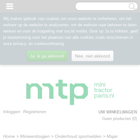
Wij maken gebruik van cookies om onze website te verbeteren, om het
verkeer op de website te analyseren, om de website naar behoren te laten
werken en voor de koppeling met social media. Door op Ja te klikken, geef
je toestemming voor het plaatsen van alle cookies zoals omschreven in
onze privacy- en cookieverklaring.
Ja, ik ga akkoord
Nee, niet akkoord
Inloggen
Registreren
UW WINKELWAGEN
Geen producten
(0)
Home
>
Miniwerktuigen
>
Onderhoud sportvelden
>
Majar