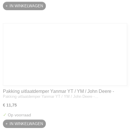
IN WINKELWAGEN
Pakking uitlaatdemper Yanmar YT / YM / John Deere -
Pakking uitlaatdemper Yanmar YT / YM / John Deere -…
128300-13230
€ 11,75
✓
Op voorraad
IN WINKELWAGEN