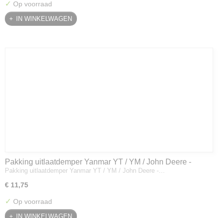
✓
Op voorraad
IN WINKELWAGEN
Pakking uitlaatdemper Yanmar YT / YM / John Deere -
Pakking uitlaatdemper Yanmar YT / YM / John Deere -…
128300-13230
€ 11,75
✓
Op voorraad
IN WINKELWAGEN