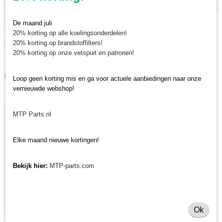
Afdichtingskit hydromotor 26 cc
De maand juli
Afdichtingskit hydromotor 26 cc Deze afdichtingskit is…
20% korting op alle koelingsonderdelen!
20% korting op brandstoffilters!
€ 298,27
20% korting op onze vetspuit en patronen!
✓
Op voorraad
IN WINKELWAGEN
Loop geen korting mis en ga voor actuele aanbiedingen naar onze
vernieuwde webshop!
MTP Parts.nl
Elke maand nieuwe kortingen!
Bekijk hier:
MTP-parts.com
Ok
Pakkingset hydromotor MR-ID maaiers