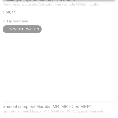
Pakkingset hydromotor Set pakkingen voor alle MR-ID modellen…
€ 50,77
✓
Op voorraad
IN WINKELWAGEN
Spindel compleet Muratori MR, MR-ID en MRP1
Spindel compleet Muratori MR, MR-ID en MRP1 Spindel compleet…