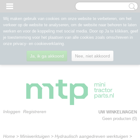
Wij maken gebruik van cookies om onze website te verbeteren, om het
verkeer op de website te analyseren, om de website naar behoren te laten
werken en voor de koppeling met social media. Door op Ja te klikken, geef
je toestemming voor het plaatsen van alle cookies zoals omschreven in
onze privacy- en cookieverklaring.
Ja, ik ga akkoord
Nee, niet akkoord
Inloggen
Registreren
UW WINKELWAGEN
Geen producten
(0)
Home
>
Miniwerktuigen
>
Hydraulisch aangedreven werktuigen
>