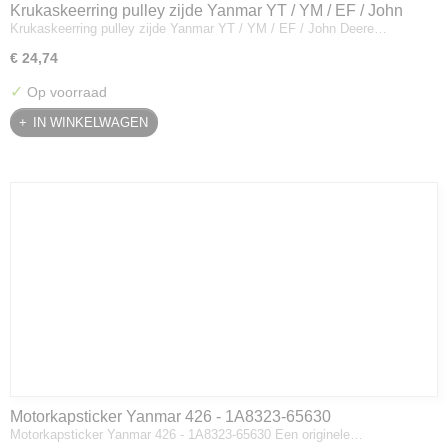
Krukaskeerring pulley zijde Yanmar YT / YM / EF / John
Krukaskeerring pulley zijde Yanmar YT / YM / EF / John Deere…
Deere - 119934-01800
€ 24,74
✓
Op voorraad
IN WINKELWAGEN
Motorkapsticker Yanmar 426 - 1A8323-65630
Motorkapsticker Yanmar 426 - 1A8323-65630 Een originele…