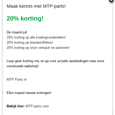
Maak kennis met MTP-parts!
20% korting!
De maand juli
20% korting op alle koelingsonderdelen!
20% korting op brandstoffilters!
20% korting op onze vetspuit en patronen!
Loop geen korting mis en ga voor actuele aanbiedingen naar onze
Krukaskeerring pulley zijde Yanmar YT / YM / EF / John
vernieuwde webshop!
Krukaskeerring pulley zijde Yanmar YT / YM / EF / John Deere…
Deere - 119934-01800
€ 24,74
MTP Parts.nl
✓
Op voorraad
IN WINKELWAGEN
Elke maand nieuwe kortingen!
Bekijk hier:
MTP-parts.com