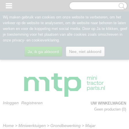
Wij maken gebruik van cookies om onze website te verbeteren, om het
verkeer op de website te analyseren, om de website naar behoren te laten
werken en voor de koppeling met social media. Door op Ja te klikken, geef
je toestemming voor het plaatsen van alle cookies zoals omschreven in
onze privacy- en cookieverklaring.
Ja, ik ga akkoord
Nee, niet akkoord
Inloggen
Registreren
UW WINKELWAGEN
Geen producten
(0)
Home
>
Miniwerktuigen
>
Grondbewerking
>
Majar