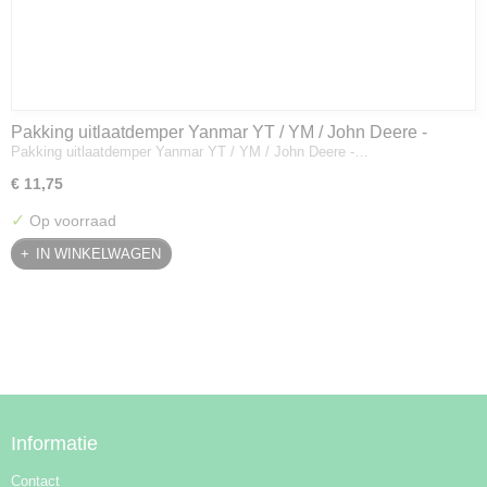
Pakking uitlaatdemper Yanmar YT / YM / John Deere -
Pakking uitlaatdemper Yanmar YT / YM / John Deere -…
128300-13230
€ 11,75
✓
Op voorraad
IN WINKELWAGEN
Informatie
Contact