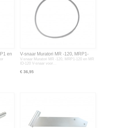
RP1 en
V-snaar Muratori MR -120, MRP1-
or
V-snaar Muratori MR -120, MRP1-120 en MR
120 en MR ID-120
ID-120 V-snaar voor…
€ 36,95