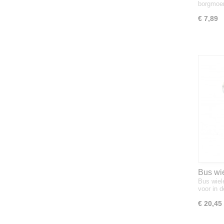
borgmoe
€ 7,89
Bus wi
Bus wie
ID
voor in 
€ 20,45