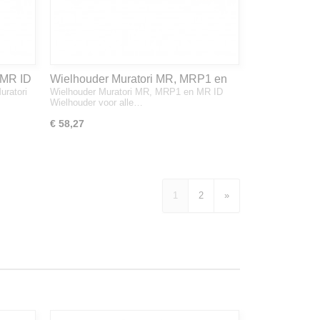
 MR ID
Wielhouder Muratori MR, MRP1 en
uratori
Wielhouder Muratori MR, MRP1 en MR ID
MR ID
Wielhouder voor alle…
€ 58,27
1
2
»