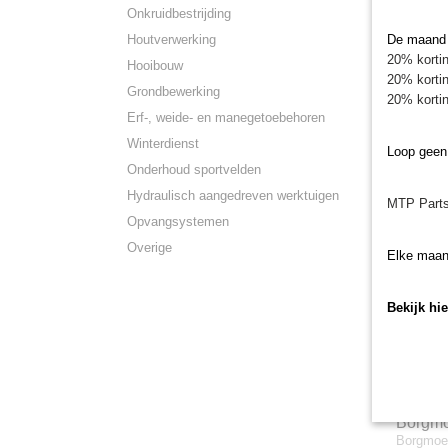
Onkruidbestrijding
Houtverwerking
De maand j
Spie m
20% kortin
Hooibouw
Spie ma
en MR 
20% kortin
Spie vo
Grondbewerking
20% kortin
€ 1,82
Erf-, weide- en manegetoebehoren
Winterdienst
Loop geen
Onderhoud sportvelden
Hydraulisch aangedreven werktuigen
MTP Parts
Opvangsystemen
Overige
Elke maan
Bekijk hi
Borgmo
Borgmoer
MRP1 