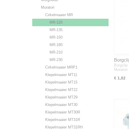
Muratori
Cirkelmaaier MR
MR-120
MR-135
MR-150
MR-180
MR-210
MR-230
Borgcl
Borgclip
wielvor
Cirkelmaaier MRP1
Murator
Klepelmaaier MT11
€ 1,82
Klepelmaaier MT15
Klepelmaaier MT22
Klepelmaaier MT29
Klepelmaaier MT30
Klepelmaaier MT30R
Klepelmaaier MT31R
Klepelmaaier MT31RH