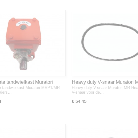
te tandwielkast Muratori
Heavy duty V-snaar Muratori 
 tandwielkast Muratori MRP1/MR
Heavy duty V-snaar Muratori MR Hea
R cirkelmaaiers
-120, MRP1-120 en MR ID-12
aiers…
V-snaar voor de…
4
€ 54,45