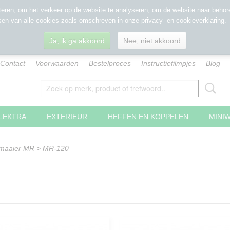
eren, om het verkeer op de website te analyseren, om de website naar behore
sen van alle cookies zoals omschreven in onze privacy- en cookieverklaring.
Ja, ik ga akkoord
Nee, niet akkoord
Contact
Voorwaarden
Bestelproces
Instructiefilmpjes
Blog
LEKTRA
EXTERIEUR
HEFFEN EN KOPPELEN
MINI
lmaaier MR
>
MR-120