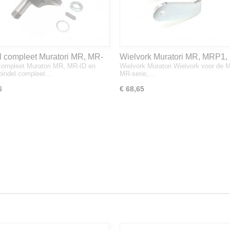
l compleet Muratori MR, MR-
Wielvork Muratori MR, MRP1,
compleet Muratori MR, MR-ID en
Wielvork Muratori Wielvork voor de M
 MRP1
indel compleet…
MR-serie,…
6
€ 68,65