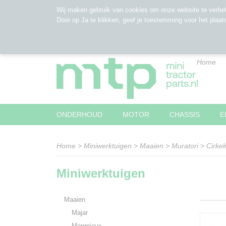
Wij maken gebruik van cookies om onze website te verbet
Door op Ja te klikken, geef je toestemming voor het plaat
Home
ONDERHOUD
MOTOR
CHASSIS
E
Home
>
Miniwerktuigen
>
Maaien
>
Muratori
>
Cirke
Miniwerktuigen
Maaien
Majar
Morgnieux