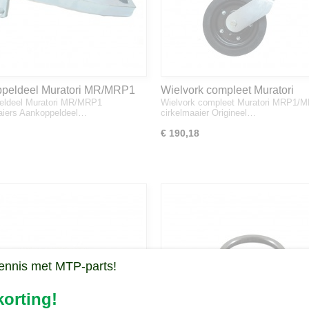
peldeel Muratori MR/MRP1
Wielvork compleet Muratori
eldeel Muratori MR/MRP1
Wielvork compleet Muratori MRP1/
aaiers
MRP1/MR cirkelmaaier
aiers Aankoppeldeel…
cirkelmaaier Origineel…
€ 190,18
ennis met MTP-parts!
orting!