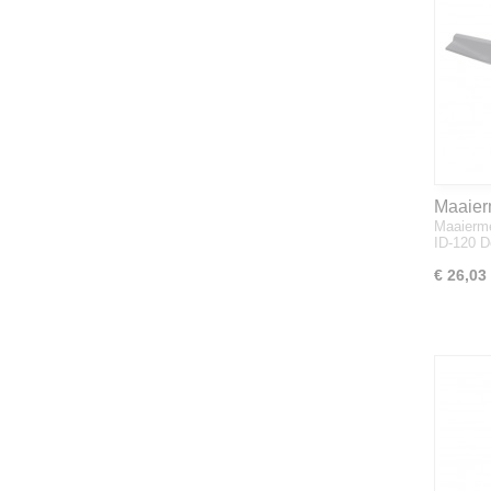
Maaier
Maaierm
120, M
ID-120 
€ 26,03