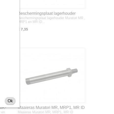
Beschermingsplaat lagerhouder
ratori in
Beschermingsplaat lagerhouder Muratori MR ,
Muratori MR , MRP1 en MR ID
MRP1 en MR ID…
€ 7,35
Ok
 MR-
Maaieras Muratori MR, MRP1, MR ID
0 en
Maaieras Muratori MR, MRP1, MR ID