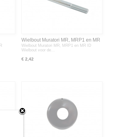
Wielbout Muratori MR, MRP1 en MR
MR
Wielbout Muratori MR, MRP1 en MR ID
ID
Wielbout voor de…
€ 2,42