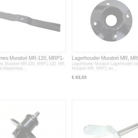
mes Muratori MR-120, MRP1-
Lagerhouder Muratori MR, M
es Muratori MR-120, MRP1-120, MR
Lagerhouder Muratori Lagerhouder vo
R ID-120
MR ID
De Maaiermes…
Muratori MR, MRP1 en…
€ 63,53