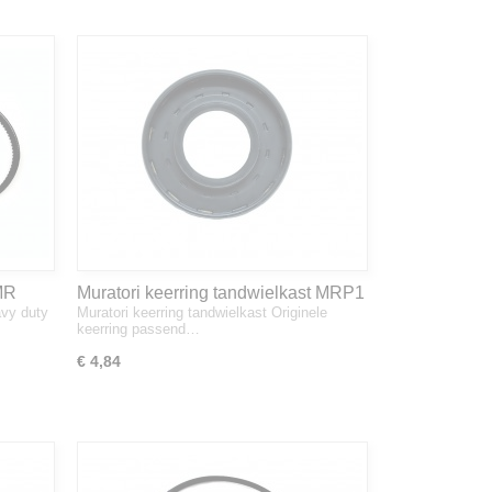
MR
Muratori keerring tandwielkast MRP1
vy duty
Muratori keerring tandwielkast Originele
0
/ MR
keerring passend…
€ 4,84