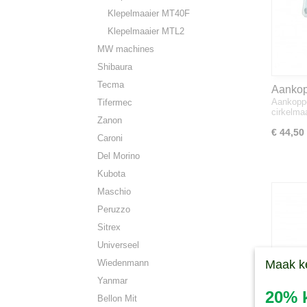
Klepelmaaier MT40F
Klepelmaaier MTL2
MW machines
Shibaura
Tecma
Aankop
Aankopp
Tifermec
cirkelm
cirkelma
Zanon
€ 44,50
Caroni
Del Morino
Kubota
Maschio
Peruzzo
Sitrex
Universeel
Wiedenmann
Maak k
Yanmar
20% k
Bellon Mit