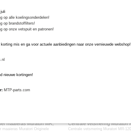
uli
aaieras Muratori MR, MRP1
Afstandsbus Muratori
g op alle koelingsonderdelen!
aieras Muratori MR, MRP1 en MR ID
Afstandsbus Muratori Afstandsbus Mu
ID
g op brandstoffilters!
or de…
verschillende…
g op onze vetspuit en patronen!
€ 3,33
 korting mis en ga voor actuele aanbiedingen naar onze vernieuwde webshop!
.nl
d nieuwe kortingen!
er:
MTP-parts.com
er maaieras Muratori MR,
Centrale vetsmering Muratori
 maaieras Muratori Originele
Centrale vetsmering Muratori MR-12
en MR ID
120 en MRP1-120