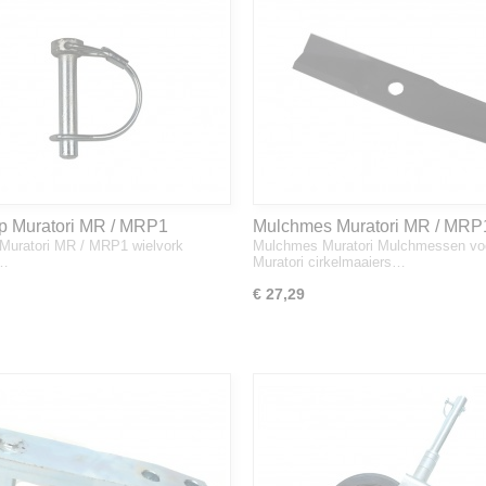
ip Muratori MR / MRP1
Mulchmes Muratori MR / MRP
 Muratori MR / MRP1 wielvork
Mulchmes Muratori Mulchmessen vo
k
i…
Muratori cirkelmaaiers…
€ 27,29