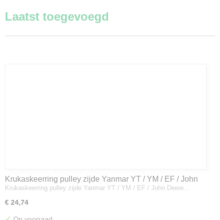
Laatst toegevoegd
Krukaskeerring pulley zijde Yanmar YT / YM / EF / John
Krukaskeerring pulley zijde Yanmar YT / YM / EF / John Deere…
Deere - 119934-01800
€ 24,74
✓
Op voorraad