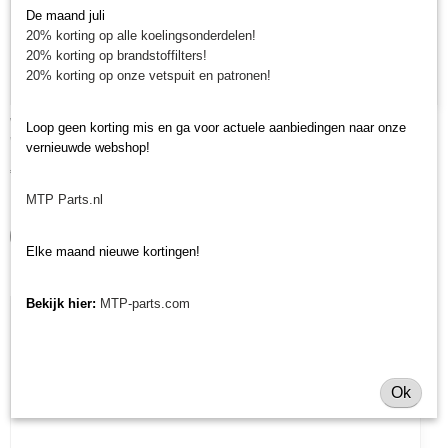
De maand juli
20% korting op alle koelingsonderdelen!
20% korting op brandstoffilters!
20% korting op onze vetspuit en patronen!
Wielhouder Muratori MT15ID/MT29/MT30R rechts
Loop geen korting mis en ga voor actuele aanbiedingen naar onze
Wielhouder Muratori MT15ID/MT29/MT30R rechts Wielhouder voor…
vernieuwde webshop!
€ 94,91
MTP Parts.nl
✓
Op voorraad
IN WINKELWAGEN
Elke maand nieuwe kortingen!
Bekijk hier:
MTP-parts.com
Ok