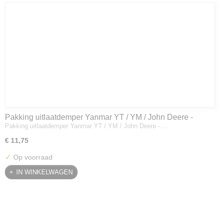
Pakking uitlaatdemper Yanmar YT / YM / John Deere -
Pakking uitlaatdemper Yanmar YT / YM / John Deere -…
128300-13230
€ 11,75
✓
Op voorraad
IN WINKELWAGEN