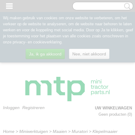
Wij maken gebruik van cookies om onze website te verbeteren, om het
verkeer op de website te analyseren, om de website naar behoren te laten
werken en voor de koppeling met social media. Door op Ja te klikken, geef
je toestemming voor het plaatsen van alle cookies zoals omschreven in
onze privacy- en cookieverklaring.
Ja, ik ga akkoord
Nee, niet akkoord
Inloggen
Registreren
UW WINKELWAGEN
Geen producten
(0)
Home
>
Miniwerktuigen
>
Maaien
>
Muratori
>
Klepelmaaier